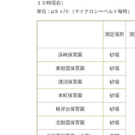
１０時現在）
単位：μＳｖ/ｈ（マイクロシーベルト毎時）
測定場所
測
浜崎保育園
砂場
東朝霞保育園
砂場
溝沼保育園
砂場
本町保育園
砂場
根岸台保育園
砂場
北朝霞保育園
砂場