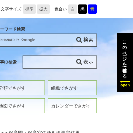
文字サイズ
標準
拡大
色合い
白
黒
青
ーワード検索
このページを一時保存する
事ID検索
分類でさがす
組織でさがす
地図でさがす
カレンダーでさがす
>
>
保育園・保育室の放射線測定結果