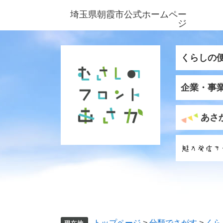
ペ
メ
埼玉県朝霞市公式ホームペー
ー
ニ
ジ
ジ
ュ
の
ー
先
を
くらしの
頭
飛
で
ば
企業・事
す
し
。
て
本
あさ
文
へ
トップページ
>
分類でさがす
>
くら