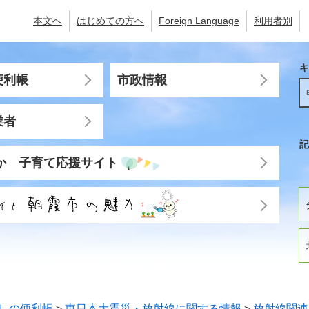
本文へ
はじめての方へ
Foreign Language
利用者別
キ
便利帳
市政情報
業者
記
か 子育て応援サイト
しの便利帳
>
東日本大震災・放射線に関する情報
>
放射線関連