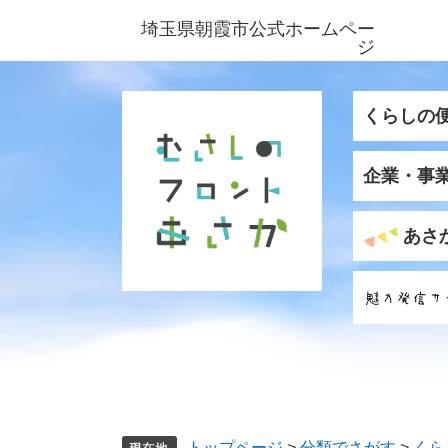
ペ
メ
埼玉県朝霞市公式ホームペー
ー
ニ
ジ
ジ
ュ
の
ー
先
を
くらしの
頭
飛
で
ば
企業・事
す
し
。
て
本
あさ
文
へ
トップページ
>
分類でさがす
>
くら