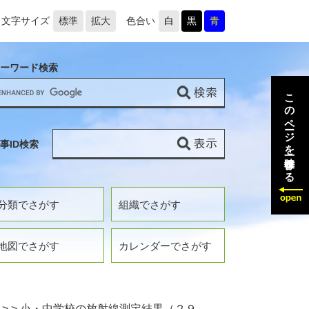
文字サイズ
標準
拡大
色合い
白
黒
青
ーワード検索
このページを一時保存する
事ID検索
分類でさがす
組織でさがす
地図でさがす
カレンダーでさがす
>
>
小・中学校の放射線測定結果（２９