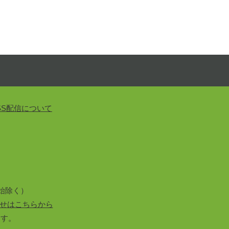
SS配信について
始除く）
せはこちらから
ます。