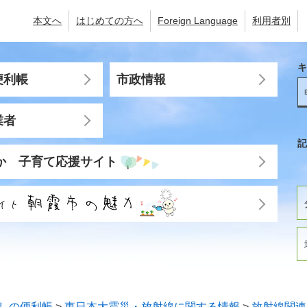
本文へ
はじめての方へ
Foreign Language
利用者別
キ
便利帳
市政情報
業者
記
か 子育て応援サイト
しの便利帳
>
東日本大震災・放射線に関する情報
>
放射線関連