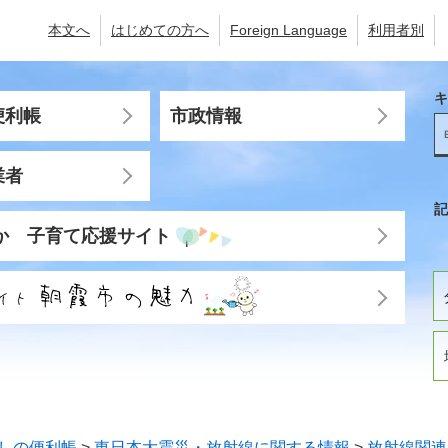
本文へ
はじめての方へ
Foreign Language
利用者別
キ
便利帳
市政情報
業者
記
か 子育て応援サイト
しの便利帳
>
東日本大震災・放射線に関する情報
>
放射線関連