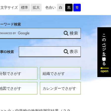
文字サイズ
標準
拡大
色合い
白
黒
青
ーワード検索
このページを一時保存する
事ID検索
分類でさがす
組織でさがす
地図でさがす
カレンダーでさがす
>
>
小・中学校の放射線測定結果（２９