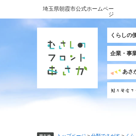
ペ
メ
埼玉県朝霞市公式ホームペー
ー
ニ
ジ
ジ
ュ
の
ー
先
を
くらしの
頭
飛
で
ば
企業・事
す
し
。
て
本
あさ
文
へ
トップページ
>
分類でさがす
>
くら