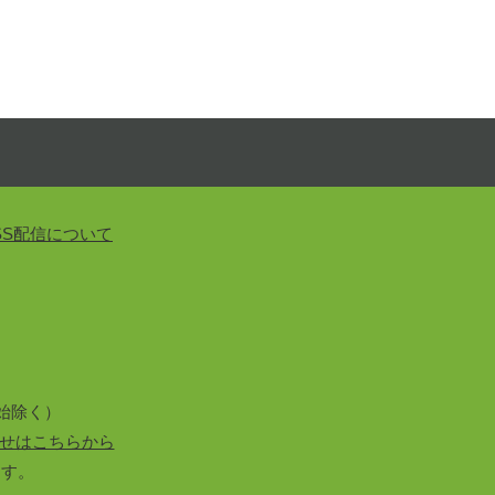
SS配信について
始除く）
せはこちらから
ます。