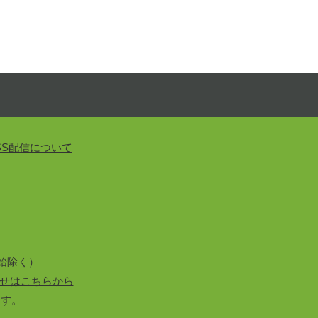
SS配信について
始除く）
せはこちらから
ます。