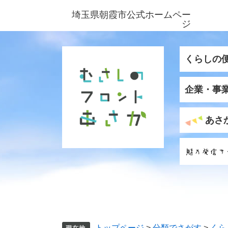
ペ
メ
埼玉県朝霞市公式ホームペー
ー
ニ
ジ
ジ
ュ
の
ー
先
を
くらしの
頭
飛
で
ば
企業・事
す
し
。
て
本
あさ
文
へ
トップページ
>
分類でさがす
>
くら