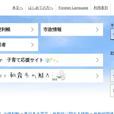
本文へ
はじめての方へ
Foreign Language
利用者別
キ
便利帳
市政情報
業者
記
か 子育て応援サイト
しの便利帳
>
東日本大震災・放射線に関する情報
>
放射線関連