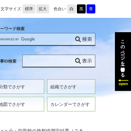
文字サイズ
標準
拡大
色合い
白
黒
青
ーワード検索
このページを一時保存する
事ID検索
分類でさがす
組織でさがす
地図でさがす
カレンダーでさがす
>
>
小・中学校の放射線測定結果（２８