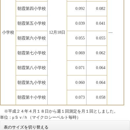
朝霞第四小学校
0.092
0.082
朝霞第五小学校
0.039
0.041
小学校
12月18日
―
朝霞第六小学校
0.055
0.055
朝霞第七小学校
0.069
0.062
朝霞第八小学校
0.071
0.064
朝霞第九小学校
0.060
0.064
朝霞第十小学校
0.073
0.058
※平成２４年４月１８日から週１回測定を月１回としました。
単位：μＳｖ/ｈ（マイクロシーベルト毎時）
表のサイズを切り替える