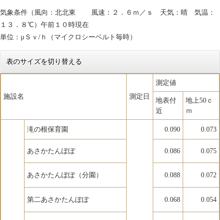
気象条件（風向：北北東 風速：２．６ｍ／ｓ 天気：晴 気温：
１３．８℃）午前１０時現在
単位：μＳｖ/ｈ（マイクロシーベルト毎時）
表のサイズを切り替える
測定値
施設名
測定日
地表付
地上50ｃ
近
ｍ
滝の根保育園
0.090
0.073
あさかたんぽぽ
0.086
0.075
あさかたんぽぽ（分園）
0.088
0.072
第二あさかたんぽぽ
0.068
0.054