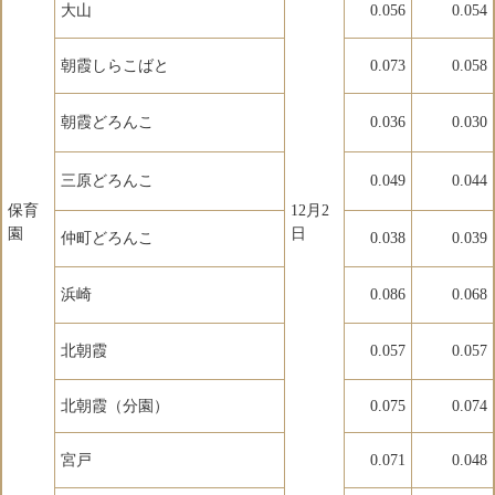
大山
0.056
0.054
朝霞しらこばと
0.073
0.058
朝霞どろんこ
0.036
0.030
三原どろんこ
0.049
0.044
保育
12月2
園
日
仲町どろんこ
0.038
0.039
浜崎
0.086
0.068
北朝霞
0.057
0.057
北朝霞（分園）
0.075
0.074
宮戸
0.071
0.048