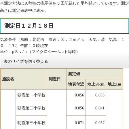
※測定方法は10秒毎の指示値を５回記録した平均値としています。測定
高さは測定値表中に表示。
測定日１２月１８日
気象条件（風向：北北西 風速：３．２ｍ／ｓ 天気：晴 気温：１
０．１℃）午前１０時現在
単位：μＳｖ/ｈ（マイクロシーベルト毎時）
表のサイズを切り替える
測定値
施設名
測定日
地表付近
地上50cm
地上1m
朝霞第一小学校
0.056
0.053
朝霞第二小学校
0.056
0.041
朝霞第三小学校
0.071
0.057