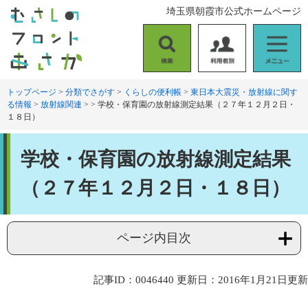
ペ
メ
埼玉県朝霞市公式ホームページ
ー
ニ
ジ
ュ
の
ー
検
利
メ
先
を
索
用
ニ
頭
飛
者
ュ
トップページ
>
分類でさがす
>
くらしの便利帳
>
東日本大震災・放射線に関す
で
ば
る情報
>
放射線関連
>
>
学校・保育園の放射線測定結果（２７年１２月２日・
別
ー
す
し
１８日）
。
て
本
本
文
学校・保育園の放射線測定結果
文
へ
（２７年１２月２日・１８日）
ページ内目次
記事ID：0046440
更新日：2016年1月21日更新