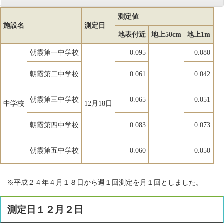
測定値
施設名
測定日
地表付近
地上50cm
地上1m
朝霞第一中学校
0.095
0.080
朝霞第二中学校
0.061
0.042
朝霞第三中学校
0.065
0.051
中学校
12月18日
―
朝霞第四中学校
0.083
0.073
朝霞第五中学校
0.060
0.050
※平成２４年４月１８日から週１回測定を月１回としました。
測定日１２月２日