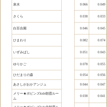
泉水
0.066
0.049
さくら
0.038
0.033
白百合園
0.046
0.045
ひまわり
0.082
0.074
いずみばし
0.051
0.043
ゆりかご
0.078
0.055
ひだまりの森
0.054
0.056
あさしがおかアンジュ
0.044
0.047
メリー★ポピンズkids朝霞ルー
0.038
0.041
ム