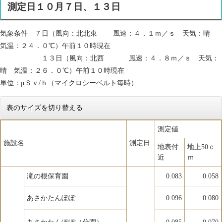
測定日１０月７日、１３日
気象条件 ７日（風向：北北東 風速：４．１ｍ／ｓ 天気：晴
気温：２４．０℃）午前１０時現在
１３日（風向：北西 風速：４．８ｍ／ｓ 天気：
晴 気温：２６．０℃）午前１０時現在
単位：μＳｖ/ｈ（マイクロシーベルト毎時）
表のサイズを切り替える
測定値
施設名
測定日
地表付
地上50ｃ
近
ｍ
滝の根保育園
0.083
0.058
あさかたんぽぽ
0.096
0.080