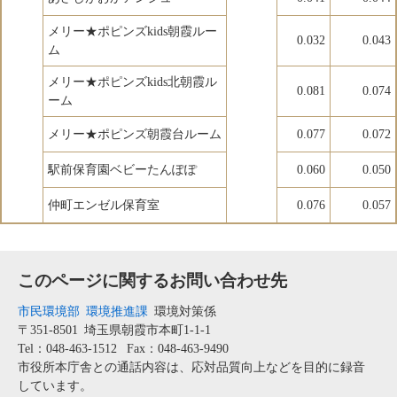
メリー★ポピンズkids朝霞ルー
0.032
0.043
ム
メリー★ポピンズkids北朝霞ル
0.081
0.074
ーム
メリー★ポピンズ朝霞台ルーム
0.077
0.072
駅前保育園ベビーたんぽぽ
0.060
0.050
仲町エンゼル保育室
0.076
0.057
このページに関するお問い合わせ先
市民環境部
環境推進課
環境対策係
〒351-8501
埼玉県朝霞市本町1-1-1
Tel：048-463-1512
Fax：048-463-9490
市役所本庁舎との通話内容は、応対品質向上などを目的に録音
しています。