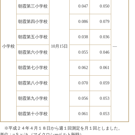
朝霞第三小学校
0.047
0.050
朝霞第四小学校
0.086
0.079
朝霞第五小学校
0.038
0.036
小学校
10月15日
―
朝霞第六小学校
0.055
0.046
朝霞第七小学校
0.062
0.061
朝霞第八小学校
0.070
0.059
朝霞第九小学校
0.056
0.053
朝霞第十小学校
0.061
0.053
※平成２４年４月１８日から週１回測定を月１回としました。
単位：μＳｖ/ｈ（マイクロシーベルト毎時）