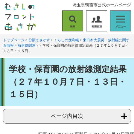
ペ
メ
埼玉県朝霞市公式ホームページ
ー
ニ
ジ
ュ
の
ー
検
利
メ
先
を
索
用
ニ
頭
飛
者
ュ
トップページ
>
分類でさがす
>
くらしの便利帳
>
東日本大震災・放射線に関す
で
ば
る情報
>
放射線関連
>
>
学校・保育園の放射線測定結果（２７年１０月７日・
別
ー
す
し
１３日・１５日）
。
て
本
本
文
学校・保育園の放射線測定結果
文
へ
（２７年１０月７日・１３日・
１５日）
ページ内目次