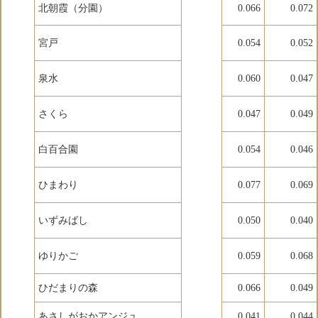
北朝霞（分園）
0.066
0.072
宮戸
0.054
0.052
泉水
0.060
0.047
さくら
0.047
0.049
白百合園
0.054
0.046
ひまわり
0.077
0.069
いずみばし
0.050
0.040
ゆりかご
0.059
0.068
ひだまりの森
0.066
0.049
あさしがおかアンジュ
0.041
0.044