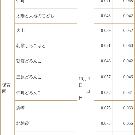
仲町
0.071
0.068
太陽と大地のこども
0.045
0.042
大山
0.059
0.052
朝霞しらこばと
0.071
0.060
朝霞どろんこ
0.048
0.042
三原どろんこ
0.057
0.046
10月 7
保育
日
園
13
仲町どろんこ
0.037
0.041
日
浜崎
0.075
0.063
北朝霞
0.073
0.056