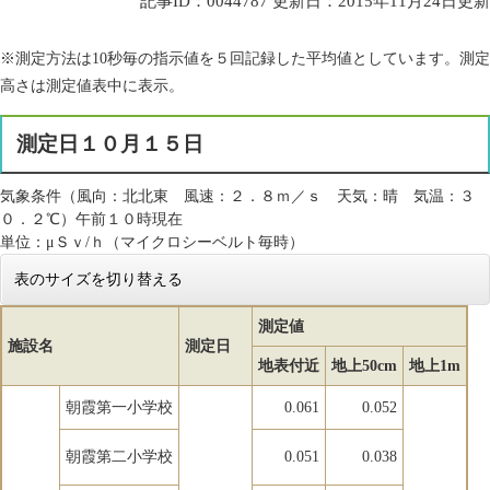
記事ID：0044787
更新日：2015年11月24日更新
※測定方法は10秒毎の指示値を５回記録した平均値としています。測定
高さは測定値表中に表示。
測定日１０月１５日
気象条件（風向：北北東 風速：２．８ｍ／ｓ 天気：晴 気温：３
０．２℃）午前１０時現在
単位：μＳｖ/ｈ（マイクロシーベルト毎時）
表のサイズを切り替える
測定値
施設名
測定日
地表付近
地上50cm
地上1m
朝霞第一小学校
0.061
0.052
朝霞第二小学校
0.051
0.038