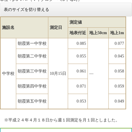
表のサイズを切り替える
測定値
施設名
測定日
地表付近
地上50cm
地上1m
朝霞第一中学校
0.085
0.077
朝霞第二中学校
0.055
0.045
朝霞第三中学校
0.061
0.058
中学校
10月15日
―
朝霞第四中学校
0.071
0.059
朝霞第五中学校
0.053
0.049
※平成２４年４月１８日から週１回測定を月１回としました。