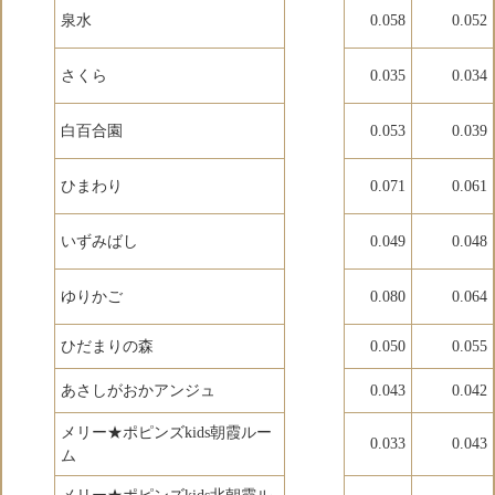
泉水
0.058
0.052
さくら
0.035
0.034
白百合園
0.053
0.039
ひまわり
0.071
0.061
いずみばし
0.049
0.048
ゆりかご
0.080
0.064
ひだまりの森
0.050
0.055
あさしがおかアンジュ
0.043
0.042
メリー★ポピンズkids朝霞ルー
0.033
0.043
ム