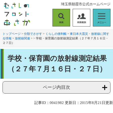
ペ
メ
埼玉県朝霞市公式ホームページ
ー
ニ
ジ
ュ
の
ー
検
利
メ
先
を
索
用
ニ
頭
飛
者
ュ
トップページ
>
分類でさがす
>
くらしの便利帳
>
東日本大震災・放射線に関す
で
ば
る情報
>
放射線関連
>
>
学校・保育園の放射線測定結果（２７年７月１６日・
別
ー
す
し
２７日）
。
て
本
本
文
学校・保育園の放射線測定結果
文
へ
（２７年７月１６日・２７日）
ページ内目次
記事ID：0041982
更新日：2015年8月21日更新