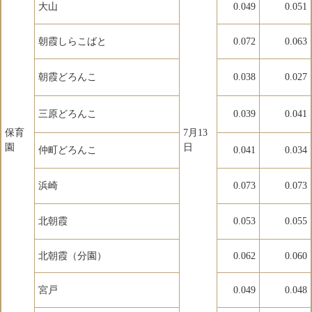
大山
0.049
0.051
朝霞しらこばと
0.072
0.063
朝霞どろんこ
0.038
0.027
三原どろんこ
0.039
0.041
保育
7月13
園
日
仲町どろんこ
0.041
0.034
浜崎
0.073
0.073
北朝霞
0.053
0.055
北朝霞（分園）
0.062
0.060
宮戸
0.049
0.048