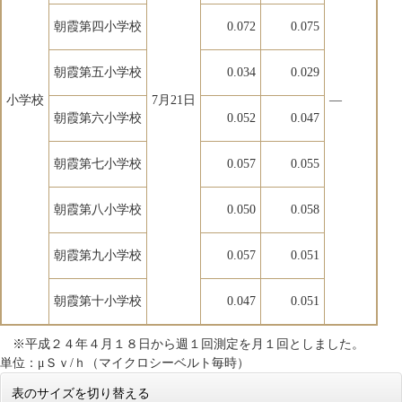
朝霞第四小学校
0.072
0.075
朝霞第五小学校
0.034
0.029
小学校
7月21日
―
朝霞第六小学校
0.052
0.047
朝霞第七小学校
0.057
0.055
朝霞第八小学校
0.050
0.058
朝霞第九小学校
0.057
0.051
朝霞第十小学校
0.047
0.051
※平成２４年４月１８日から週１回測定を月１回としました。
単位：μＳｖ/ｈ（マイクロシーベルト毎時）
表のサイズを切り替える