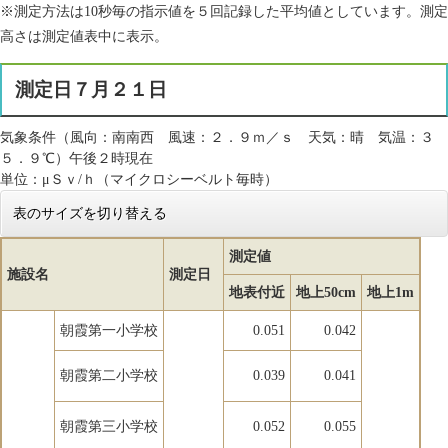
※測定方法は10秒毎の指示値を５回記録した平均値としています。測定
高さは測定値表中に表示。
測定日７月２１日
気象条件（風向：南南西 風速：２．９ｍ／ｓ 天気：晴 気温：３
５．９℃）午後２時現在
単位：μＳｖ/ｈ（マイクロシーベルト毎時）
表のサイズを切り替える
測定値
施設名
測定日
地表付近
地上50cm
地上1m
朝霞第一小学校
0.051
0.042
朝霞第二小学校
0.039
0.041
朝霞第三小学校
0.052
0.055