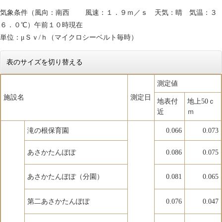
気象条件（風向：南西 風速：１．９ｍ／ｓ 天気：晴 気温：３
６．０℃）午前１０時現在
単位：μＳｖ/ｈ（マイクロシーベルト毎時）
表のサイズを切り替える
測定値
施設名
測定日
地表付
地上50ｃ
近
ｍ
滝の根保育園
0.066
0.073
あさかたんぽぽ
0.086
0.075
あさかたんぽぽ（分園）
0.081
0.065
第二あさかたんぽぽ
0.076
0.047