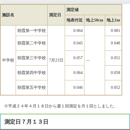
測定値
施設名
測定日
地表付近
地上50cm
地上1m
朝霞第一中学校
0.064
0.081
朝霞第二中学校
0.045
0.048
朝霞第三中学校
0.057
0.051
中学校
7月21日
―
朝霞第四中学校
0.064
0.058
朝霞第五中学校
0.046
0.052
※平成２４年４月１８日から週１回測定を月１回としました。
測定日７月１３日