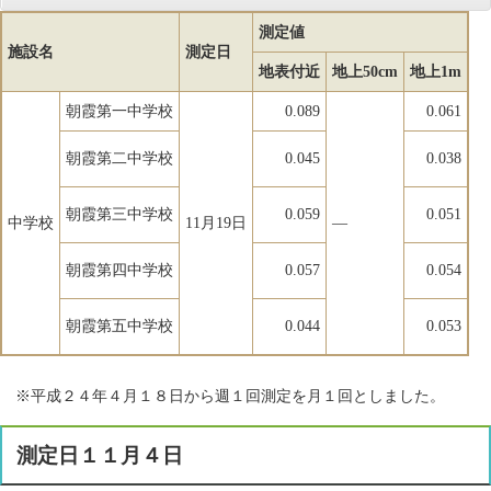
測定値
施設名
測定日
地表付近
地上50cm
地上1m
朝霞第一中学校
0.089
0.061
朝霞第二中学校
0.045
0.038
朝霞第三中学校
0.059
0.051
中学校
11月19日
―
朝霞第四中学校
0.057
0.054
朝霞第五中学校
0.044
0.053
※平成２４年４月１８日から週１回測定を月１回としました。
測定日１１月４日