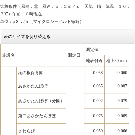
気象条件（風向：北 風速：５．２ｍ／ｓ 天気：晴 気温：１６．
７℃）午前１０時現在
単位：μＳｖ/ｈ（マイクロシーベルト毎時）
表のサイズを切り替える
測定値
施設名
測定日
地表付近
地上50ｃｍ
滝の根保育園
0.058
0.060
あさかたんぽぽ
0.085
0.087
あさかたんぽぽ（分園）
0.092
0.079
第二あさかたんぽぽ
0.075
0.069
さわらび
0.059
0.066