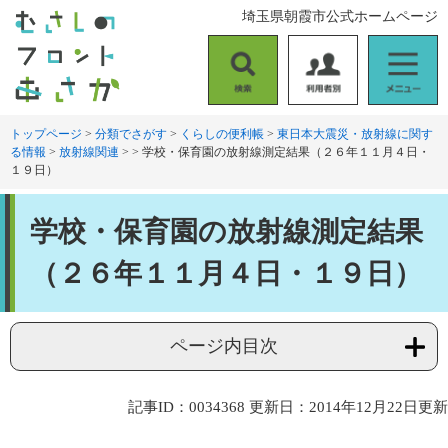
ペ
メ
埼玉県朝霞市公式ホームページ
ー
ニ
ジ
ュ
の
ー
検
利
メ
先
を
索
用
ニ
頭
飛
者
ュ
トップページ
>
分類でさがす
>
くらしの便利帳
>
東日本大震災・放射線に関す
で
ば
る情報
>
放射線関連
>
>
学校・保育園の放射線測定結果（２６年１１月４日・
別
ー
す
し
１９日）
。
て
本
本
文
学校・保育園の放射線測定結果
文
へ
（２６年１１月４日・１９日）
ページ内目次
記事ID：0034368
更新日：2014年12月22日更新