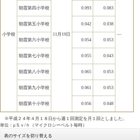
朝霞第四小学校
0.093
0.083
朝霞第五小学校
0.042
0.038
小学校
11月19日
―
朝霞第六小学校
0.054
0.053
朝霞第七小学校
0.055
0.043
朝霞第八小学校
0.065
0.053
朝霞第九小学校
0.061
0.053
朝霞第十小学校
0.056
0.048
※平成２４年４月１８日から週１回測定を月１回としました。
単位：μＳｖ/ｈ（マイクロシーベルト毎時）
表のサイズを切り替える