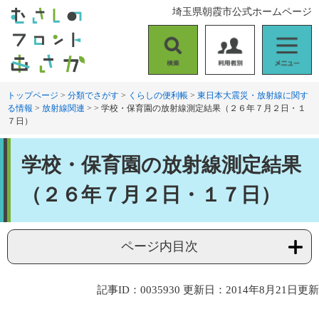
ペ
メ
埼玉県朝霞市公式ホームページ
ー
ニ
ジ
ュ
の
ー
検
利
メ
先
を
索
用
ニ
頭
飛
者
ュ
トップページ
>
分類でさがす
>
くらしの便利帳
>
東日本大震災・放射線に関す
で
ば
る情報
>
放射線関連
>
>
学校・保育園の放射線測定結果（２６年７月２日・１
別
ー
す
し
７日）
。
て
本
本
文
学校・保育園の放射線測定結果
文
へ
（２６年７月２日・１７日）
ページ内目次
記事ID：0035930
更新日：2014年8月21日更新