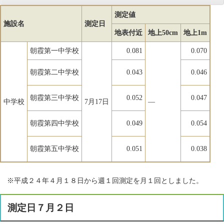
測定値
施設名
測定日
地表付近
地上50cm
地上1m
朝霞第一中学校
0.081
0.070
朝霞第二中学校
0.043
0.046
朝霞第三中学校
0.052
0.047
中学校
7月17日
―
朝霞第四中学校
0.049
0.054
朝霞第五中学校
0.051
0.038
※平成２４年４月１８日から週１回測定を月１回としました。
測定日７月２日