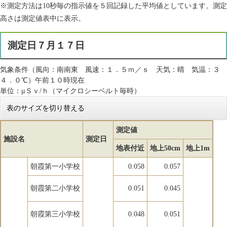
※測定方法は10秒毎の指示値を５回記録した平均値としています。測定
高さは測定値表中に表示。
測定日７月１７日
気象条件（風向：南南東 風速：１．５ｍ／ｓ 天気：晴 気温：３
４．０℃）午前１０時現在
単位：μＳｖ/ｈ（マイクロシーベルト毎時）
表のサイズを切り替える
測定値
施設名
測定日
地表付近
地上50cm
地上1m
朝霞第一小学校
0.058
0.057
朝霞第二小学校
0.051
0.045
朝霞第三小学校
0.048
0.051