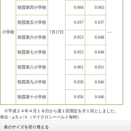
朝霞第四小学校
0.084
0.065
朝霞第五小学校
0.037
0.037
小学校
7月17日
―
朝霞第六小学校
0.053
0.048
朝霞第七小学校
0.055
0.048
朝霞第八小学校
0.061
0.051
朝霞第九小学校
0.050
0.046
朝霞第十小学校
0.056
0.046
※平成２４年４月１８日から週１回測定を月１回としました。
単位：μＳｖ/ｈ（マイクロシーベルト毎時）
表のサイズを切り替える