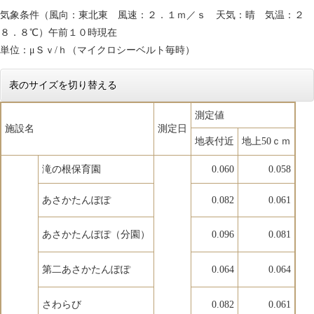
気象条件（風向：東北東 風速：２．１ｍ／ｓ 天気：晴 気温：２
８．８℃）午前１０時現在
単位：μＳｖ/ｈ（マイクロシーベルト毎時）
表のサイズを切り替える
測定値
施設名
測定日
地表付近
地上50ｃｍ
滝の根保育園
0.060
0.058
あさかたんぽぽ
0.082
0.061
あさかたんぽぽ（分園）
0.096
0.081
第二あさかたんぽぽ
0.064
0.064
さわらび
0.082
0.061