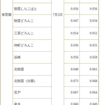
朝霞しらこばと
0.056
0.056
保育園
7月2日
朝霞どろんこ
0.047
0.034
三原どろんこ
0.054
0.052
仲町どろんこ
0.036
0.031
浜崎
0.056
0.058
北朝霞
0.048
0.061
北朝霞（分園）
0.073
0.068
宮戸
0.067
0.064
泉水
0.060
0.049