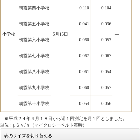
朝霞第四小学校
0.110
0.104
朝霞第五小学校
0.041
0.036
小学校
5月15日
―
朝霞第六小学校
0.060
0.053
朝霞第七小学校
0.067
0.067
朝霞第八小学校
0.061
0.054
朝霞第九小学校
0.060
0.057
朝霞第十小学校
0.054
0.056
※平成２４年４月１８日から週１回測定を月１回としました。
単位：μＳｖ/ｈ（マイクロシーベルト毎時）
表のサイズを切り替える