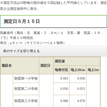
※測定方法は10秒毎の指示値を５回記録した平均値としています。測定
高さは測定値表中に表示。
測定日５月１５日
気象条件（風向：北 風速：２．９ｍ／ｓ 天気：曇 気温：１９．
７℃）午前１０時現在
単位：μＳｖ/ｈ（マイクロシーベルト毎時）
表のサイズを切り替える
測定値
施設名
測定日
地表付近
地上50cm
地上1m
朝霞第一小学校
0.063
0.058
朝霞第二小学校
0.056
0.053
朝霞第三小学校
0.068
0.070