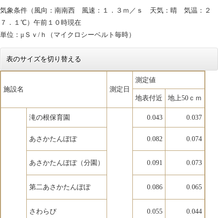
気象条件（風向：南南西 風速：１．３ｍ／ｓ 天気：晴 気温：２
７．１℃）午前１０時現在
単位：μＳｖ/ｈ（マイクロシーベルト毎時）
表のサイズを切り替える
測定値
施設名
測定日
地表付近
地上50ｃｍ
滝の根保育園
0.043
0.037
あさかたんぽぽ
0.082
0.074
あさかたんぽぽ（分園）
0.091
0.073
第二あさかたんぽぽ
0.086
0.065
さわらび
0.055
0.044