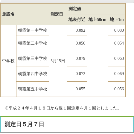
測定値
施設名
測定日
地表付近
地上50cm
地上1m
朝霞第一中学校
0.092
0.080
朝霞第二中学校
0.056
0.054
朝霞第三中学校
0.079
0.063
中学校
5月15日
―
朝霞第四中学校
0.072
0.069
朝霞第五中学校
0.055
0.056
※平成２４年４月１８日から週１回測定を月１回としました。
測定日５月７日