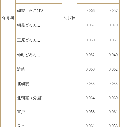
朝霞しらこばと
0.068
0.057
保育園
5月7日
朝霞どろんこ
0.032
0.029
三原どろんこ
0.050
0.051
仲町どろんこ
0.032
0.040
浜崎
0.069
0.062
北朝霞
0.055
0.055
北朝霞（分園）
0.064
0.060
宮戸
0.058
0.061
泉水
0.061
0.053