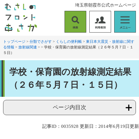
ペ
メ
埼玉県朝霞市公式ホームページ
ー
ニ
ジ
ュ
の
ー
検
利
メ
先
を
索
用
ニ
頭
飛
者
ュ
トップページ
>
分類でさがす
>
くらしの便利帳
>
東日本大震災・放射線に関す
で
ば
る情報
>
放射線関連
>
>
学校・保育園の放射線測定結果（２６年５月７日・１
別
ー
す
し
５日）
。
て
本
本
文
学校・保育園の放射線測定結果
文
へ
（２６年５月７日・１５日）
ページ内目次
記事ID：0035928
更新日：2014年6月19日更新