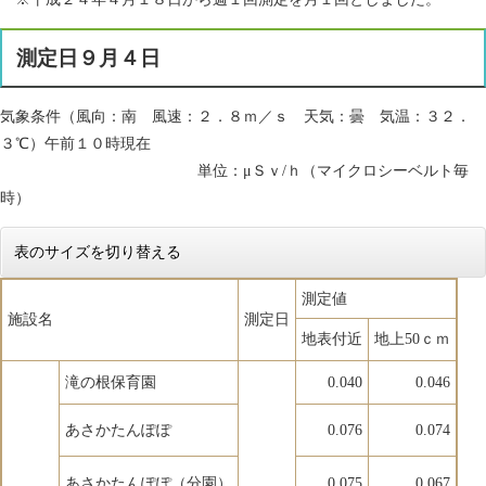
測定日９月４日
気象条件（風向：南 風速：２．８ｍ／ｓ 天気：曇 気温：３２．
３℃）午前１０時現在
単位：μＳｖ/ｈ（マイクロシーベルト毎
時）
表のサイズを切り替える
測定値
施設名
測定日
地表付近
地上50ｃｍ
滝の根保育園
0.040
0.046
あさかたんぽぽ
0.076
0.074
あさかたんぽぽ（分園）
0.075
0.067