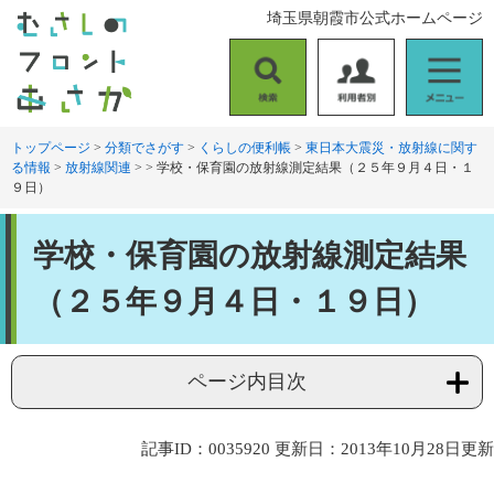
ペ
メ
埼玉県朝霞市公式ホームページ
ー
ニ
ジ
ュ
の
ー
検
利
メ
先
を
索
用
ニ
頭
飛
者
ュ
トップページ
>
分類でさがす
>
くらしの便利帳
>
東日本大震災・放射線に関す
で
ば
る情報
>
放射線関連
>
>
学校・保育園の放射線測定結果（２５年９月４日・１
別
ー
す
し
９日）
。
て
本
本
文
学校・保育園の放射線測定結果
文
へ
（２５年９月４日・１９日）
ページ内目次
記事ID：0035920
更新日：2013年10月28日更新