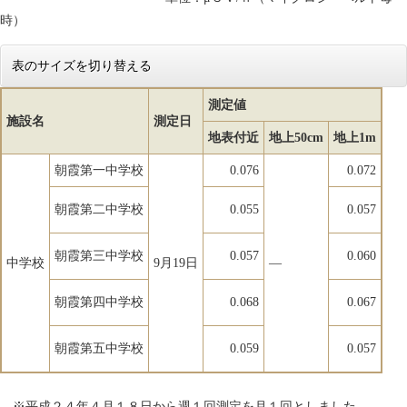
時）
表のサイズを切り替える
測定値
施設名
測定日
地表付近
地上50cm
地上1m
朝霞第一中学校
0.076
0.072
朝霞第二中学校
0.055
0.057
朝霞第三中学校
0.057
0.060
中学校
9月19日
―
朝霞第四中学校
0.068
0.067
朝霞第五中学校
0.059
0.057
※平成２４年４月１８日から週１回測定を月１回としました。