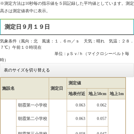
※測定方法は10秒毎の指示値を５回記録した平均値としています。測定
高さは測定値表中に表示。
測定日９月１９日
気象条件（風向：北 風速：１．６ｍ／ｓ 天気：晴れ 気温：２８．
７℃）午前１０時現在
単位：μＳｖ/ｈ（マイクロシーベルト毎
時）
表のサイズを切り替える
測定値
施設名
測定日
地表付近
地上50cm
地上1m
朝霞第一小学校
0.063
0.062
朝霞第二小学校
0.063
0.057
朝霞第三小学校
0.058
0.047