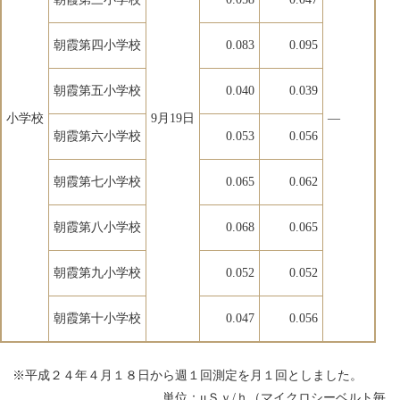
朝霞第四小学校
0.083
0.095
朝霞第五小学校
0.040
0.039
小学校
9月19日
―
朝霞第六小学校
0.053
0.056
朝霞第七小学校
0.065
0.062
朝霞第八小学校
0.068
0.065
朝霞第九小学校
0.052
0.052
朝霞第十小学校
0.047
0.056
※平成２４年４月１８日から週１回測定を月１回としました。
単位：μＳｖ/ｈ（マイクロシーベルト毎