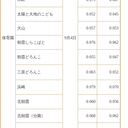
太陽と大地のこども
0.052
0.045
大山
0.057
0.053
保育園
9月4日
朝霞しらこばと
0.076
0.062
朝霞どろんこ
0.055
0.047
三原どろんこ
0.063
0.052
浜崎
0.079
0.070
北朝霞
0.060
0.056
北朝霞（分園）
0.068
0.062