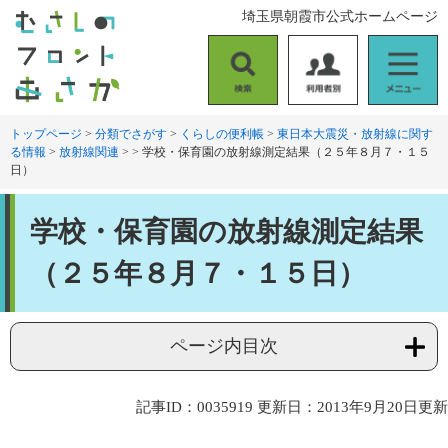
ペ
メ
埼玉県朝霞市公式ホームページ
ー
ニ
ジ
ュ
の
ー
検
利
メ
先
を
索
用
ニ
頭
飛
者
ュ
トップページ
>
分類でさがす
>
くらしの便利帳
>
東日本大震災・放射線に関す
で
ば
る情報
>
放射線関連
>
>
学校・保育園の放射線測定結果（２５年８月７・１５
別
ー
す
し
日）
。
て
本
本
文
学校・保育園の放射線測定結果
文
へ
（２５年８月７・１５日）
ページ内目次
記事ID：0035919
更新日：2013年9月20日更新