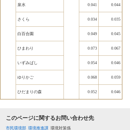
泉水
0.041
0.044
さくら
0.034
0.035
白百合園
0.049
0.045
ひまわり
0.073
0.067
いずみばし
0.054
0.046
ゆりかご
0.068
0.059
ひだまりの森
0.052
0.046
このページに関するお問い合わせ先
市民環境部
環境推進課
環境対策係