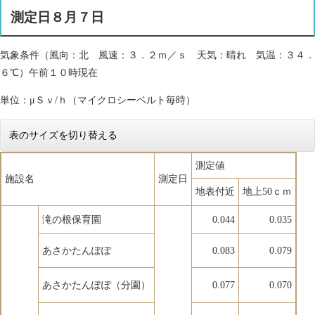
測定日８月７日
気象条件（風向：北 風速：３．２ｍ／ｓ 天気：晴れ 気温：３４．
６℃）午前１０時現在
単位：μＳｖ/ｈ（マイクロシーベルト毎時）
表のサイズを切り替える
測定値
施設名
測定日
地表付近
地上50ｃｍ
滝の根保育園
0.044
0.035
あさかたんぽぽ
0.083
0.079
あさかたんぽぽ（分園）
0.077
0.070