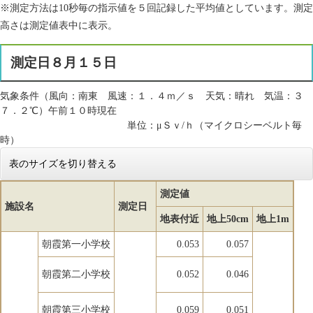
※測定方法は10秒毎の指示値を５回記録した平均値としています。測定
高さは測定値表中に表示。
測定日８月１５日
気象条件（風向：南東 風速：１．４ｍ／ｓ 天気：晴れ 気温：３
７．２℃）午前１０時現在
単位：μＳｖ/ｈ（マイクロシーベルト毎
時）
表のサイズを切り替える
測定値
施設名
測定日
地表付近
地上50cm
地上1m
朝霞第一小学校
0.053
0.057
朝霞第二小学校
0.052
0.046
朝霞第三小学校
0.059
0.051