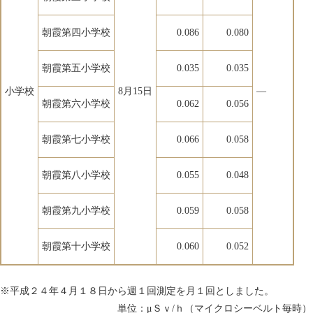
朝霞第四小学校
0.086
0.080
朝霞第五小学校
0.035
0.035
小学校
8月15日
―
朝霞第六小学校
0.062
0.056
朝霞第七小学校
0.066
0.058
朝霞第八小学校
0.055
0.048
朝霞第九小学校
0.059
0.058
朝霞第十小学校
0.060
0.052
※平成２４年４月１８日から週１回測定を月１回としました。
単位：μＳｖ/ｈ（マイクロシーベルト毎時）