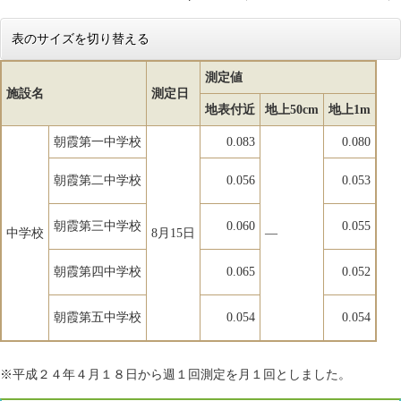
表のサイズを切り替える
測定値
施設名
測定日
地表付近
地上50cm
地上1m
朝霞第一中学校
0.083
0.080
朝霞第二中学校
0.056
0.053
朝霞第三中学校
0.060
0.055
中学校
8月15日
―
朝霞第四中学校
0.065
0.052
朝霞第五中学校
0.054
0.054
※平成２４年４月１８日から週１回測定を月１回としました。