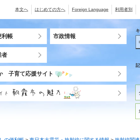
本文へ
はじめての方へ
Foreign Language
利用者別
キ
便利帳
市政情報
業者
記
か 子育て応援サイト
しの便利帳
>
東日本大震災・放射線に関する情報
>
放射線関連