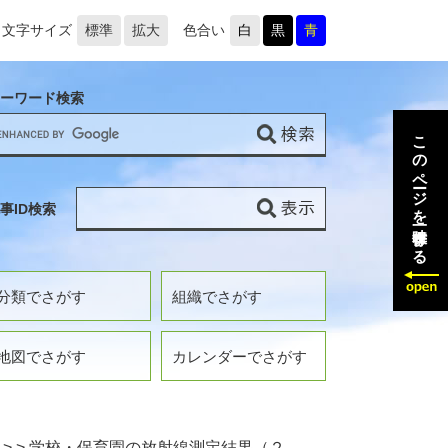
文字サイズ
標準
拡大
色合い
白
黒
青
ーワード検索
このページを一時保存する
事ID検索
分類でさがす
組織でさがす
地図でさがす
カレンダーでさがす
>
>
学校・保育園の放射線測定結果（２