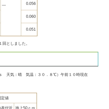
0.056
―
0.060
0.051
１回としました。
ｓ 天気：晴 気温：３０．８℃）午前１０時現在
測定値
地表付近
地上50ｃｍ