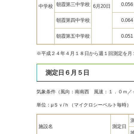
朝霞第三中学校
0.056
中学校
6月20日
朝霞第四中学校
0.064
朝霞第五中学校
0.051
※平成２４年４月１８日から週１回測定を月
測定日６月５日
気象条件（風向：南南西 風速：１．０ｍ／
単位：μＳｖ/ｈ（マイクロシーベルト毎時）
施設名
測定日