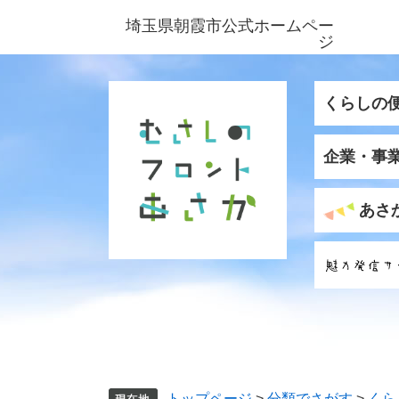
ペ
メ
埼玉県朝霞市公式ホームペー
ー
ニ
ジ
ジ
ュ
の
ー
先
を
くらしの
頭
飛
で
ば
企業・事
す
し
。
て
本
あさ
文
へ
トップページ
>
分類でさがす
>
くら