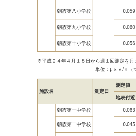
朝霞第八小学校
0.059
朝霞第九小学校
0.060
朝霞第十小学校
0.056
※平成２４年４月１８日から週１回測定を月
単位：μＳｖ/ｈ（マイクロ
測定値
施設名
測定日
地表付近
朝霞第一中学校
0.063
朝霞第二中学校
0.045