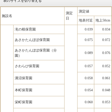
表のサイズを切り替える
測定値
測定
施設名
日
地表付近
地上50cm
滝の根保育園
0.039
0.034
あさかたんぽぽ保育園
0.075
0.072
あさかたんぽぽ保育園（分
0.089
0.076
園）
さわらび保育園
0.057
0.052
溝沼保育園
0.058
0.061
本町保育園
0.054
0.048
栄町保育園
0.060
0.053