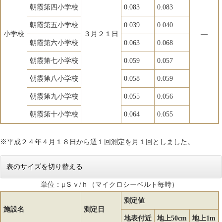
朝霞第四小学校
0.083
0.083
朝霞第五小学校
0.039
0.040
小学校
３月２１日
―
朝霞第六小学校
0.063
0.068
朝霞第七小学校
0.059
0.057
朝霞第八小学校
0.058
0.059
朝霞第九小学校
0.055
0.056
朝霞第十小学校
0.064
0.055
※平成２４年４月１８日から週１回測定を月１回としました。
表のサイズを切り替える
単位：μＳｖ/ｈ（マイクロシーベルト毎時）
測定値
施設名
測定日
地表付近
地上50cm
地上1m