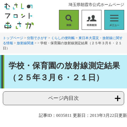
ペ
メ
埼玉県朝霞市公式ホームページ
ー
ニ
ジ
ュ
の
ー
検
利
メ
先
を
索
用
ニ
頭
飛
者
ュ
トップページ
>
分類でさがす
>
くらしの便利帳
>
東日本大震災・放射線に関す
で
ば
る情報
>
放射線関連
>
>
学校・保育園の放射線測定結果（２５年３月６・２１
別
ー
す
し
日）
。
て
本
本
文
学校・保育園の放射線測定結果
文
へ
（２５年３月６・２１日）
ページ内目次
記事ID：0035811
更新日：2013年3月22日更新