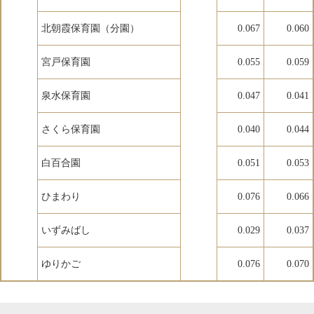
北朝霞保育園（分園）
0.067
0.060
宮戸保育園
0.055
0.059
泉水保育園
0.047
0.041
さくら保育園
0.040
0.044
白百合園
0.051
0.053
ひまわり
0.076
0.066
いずみばし
0.029
0.037
ゆりかご
0.076
0.070