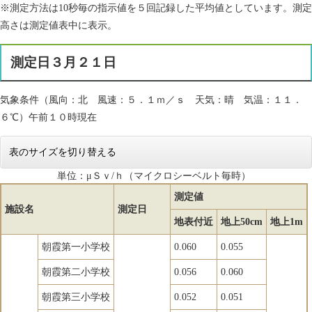
※測定方法は10秒毎の指示値を５回記録した平均値としています。測定
高さは測定値表中に表示。
測定日３月２１日
気象条件（風向：北 風速：５．１ｍ／ｓ 天気：晴 気温：１１．
６℃）午前１０時現在
表のサイズを切り替える
単位：μＳｖ/ｈ（マイクロシーベルト毎時）
測定値
施設名
測定日
地表付近
地上50cm
地上1m
朝霞第一小学校
0.060
0.055
朝霞第二小学校
0.056
0.060
朝霞第三小学校
0.052
0.051