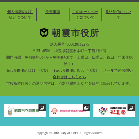
個人情報の取り
免責事項
このホームペー
RSS配信につい
扱いについて
ジについて
て
朝霞市役所
法人番号4000020112275
〒351-8501 埼玉県朝霞市本町一丁目1番1号
開庁時間：午前8時45分から午後4時まで（土曜日、日曜日、祝日、年末年始
除く）
Tel：048-463-1111（代表） Fax：048-467-0770（代表）
メールでのお問い
合わせはこちらから
市役所本庁舎との通話内容は、応対品質向上などを目的に録音しています。
Copyright © 2018. City of Asaka. All rights reserved.