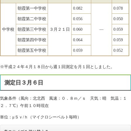
朝霞第一中学校
0.082
0.078
朝霞第二中学校
0.056
0.050
中学校
朝霞第三中学校
３月２１日
0.060
―
0.059
朝霞第四中学校
0.064
0.059
朝霞第五中学校
0.059
0.052
※平成２４年４月１８日から週１回測定を月１回としました。
測定日３月６日
気象条件（風向：北北西 風速：０．８ｍ／ｓ 天気：晴 気温：１
２．７℃）午前１０時現在
単位：μＳｖ/ｈ（マイクロシーベルト毎時）