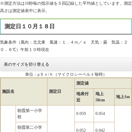
※測定方法は10秒毎の指示値を５回記録した平均値としています。測定
高さは測定値表中に表示。
測定日１０月１８日
気象条件（風向：北北東 風速：１．４ｍ／ｓ 天気：曇 気温：２
０．６℃）午前１０時現在
表のサイズを切り替える
単位：μＳｖ/ｈ（マイクロシーベルト毎時）
測定値
施設名
測定日
地表付
地上
地上1m
近
50cm
朝霞第一小学
0.059
0.054
校
朝霞第二小学
0.052
0.042