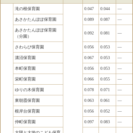
滝の根保育園
0.047
0.044
―
あさかたんぽぽ保育園
0.089
0.087
―
あさかたんぽぽ保育園
0.092
0.081
―
（分園）
さわらび保育園
0.056
0.053
―
溝沼保育園
0.067
0.053
―
本町保育園
0.056
0.053
―
栄町保育園
0.066
0.055
―
ゆりの木保育園
0.078
0.071
―
東朝霞保育園
0.063
0.061
―
根岸台保育園
0.056
0.052
―
仲町保育園
0.097
0.083
―
太陽と大地のこども保育