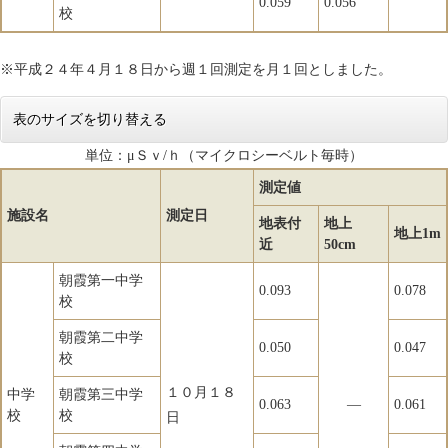
0.059
0.056
校
※平成２４年４月１８日から週１回測定を月１回としました。
表のサイズを切り替える
単位：μＳｖ/ｈ（マイクロシーベルト毎時）
測定値
施設名
測定日
地表付
地上
地上1m
近
50cm
朝霞第一中学
0.093
0.078
校
朝霞第二中学
0.050
0.047
校
１０月１８
中学
朝霞第三中学
0.063
―
0.061
校
校
日