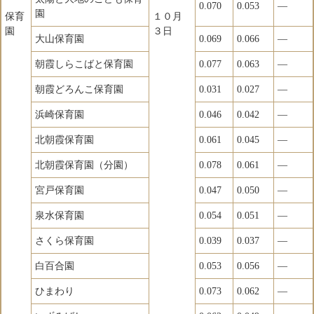
0.070
0.053
―
園
保育
１０月
園
３日
大山保育園
0.069
0.066
―
朝霞しらこばと保育園
0.077
0.063
―
朝霞どろんこ保育園
0.031
0.027
―
浜崎保育園
0.046
0.042
―
北朝霞保育園
0.061
0.045
―
北朝霞保育園（分園）
0.078
0.061
―
宮戸保育園
0.047
0.050
―
泉水保育園
0.054
0.051
―
さくら保育園
0.039
0.037
―
白百合園
0.053
0.056
―
ひまわり
0.073
0.062
―