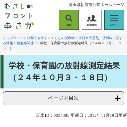
ペ
メ
埼玉県朝霞市公式ホームページ
ー
ニ
ジ
ュ
の
ー
検
利
メ
先
を
索
用
ニ
頭
飛
者
ュ
トップページ
>
分類でさがす
>
くらしの便利帳
>
東日本大震災・放射線に関す
で
ば
る情報
>
放射線関連
>
>
学校・保育園の放射線測定結果（２４年１０月３・１
別
ー
す
し
８日）
。
て
本
本
文
学校・保育園の放射線測定結果
文
へ
（２４年１０月３・１８日）
ページ内目次
記事ID：0034893
更新日：2012年11月19日更新