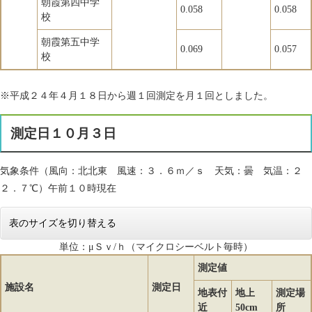
朝霞第四中学
0.058
0.058
校
朝霞第五中学
0.069
0.057
校
※平成２４年４月１８日から週１回測定を月１回としました。
測定日１０月３日
気象条件（風向：北北東 風速：３．６ｍ／ｓ 天気：曇 気温：２
２．７℃）午前１０時現在
表のサイズを切り替える
単位：μＳｖ/ｈ（マイクロシーベルト毎時）
測定値
施設名
測定日
地表付
地上
測定場
近
50cm
所