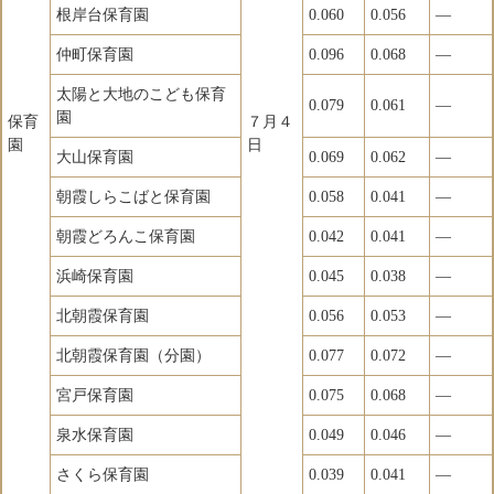
根岸台保育園
0.060
0.056
―
仲町保育園
0.096
0.068
―
太陽と大地のこども保育
0.079
0.061
―
園
保育
７月４
園
日
大山保育園
0.069
0.062
―
朝霞しらこばと保育園
0.058
0.041
―
朝霞どろんこ保育園
0.042
0.041
―
浜崎保育園
0.045
0.038
―
北朝霞保育園
0.056
0.053
―
北朝霞保育園（分園）
0.077
0.072
―
宮戸保育園
0.075
0.068
―
泉水保育園
0.049
0.046
―
さくら保育園
0.039
0.041
―