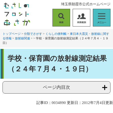
ペ
メ
埼玉県朝霞市公式ホームページ
ー
ニ
ジ
ュ
の
ー
検
利
メ
先
を
索
用
ニ
頭
飛
者
ュ
トップページ
>
分類でさがす
>
くらしの便利帳
>
東日本大震災・放射線に関す
で
ば
る情報
>
放射線関連
>
>
学校・保育園の放射線測定結果（２４年７月４・１９
別
ー
す
し
日）
。
て
本
本
文
学校・保育園の放射線測定結果
文
へ
（２４年７月４・１９日）
ページ内目次
記事ID：0034890
更新日：2012年7月4日更新