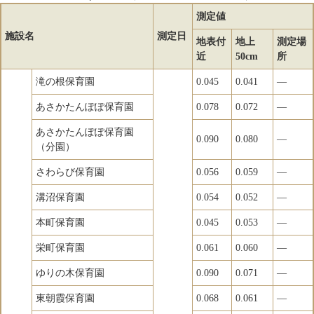
測定値
施設名
測定日
地表付
地上
測定場
近
50cm
所
滝の根保育園
0.045
0.041
―
あさかたんぽぽ保育園
0.078
0.072
―
あさかたんぽぽ保育園
0.090
0.080
―
（分園）
さわらび保育園
0.056
0.059
―
溝沼保育園
0.054
0.052
―
本町保育園
0.045
0.053
―
栄町保育園
0.061
0.060
―
ゆりの木保育園
0.090
0.071
―
東朝霞保育園
0.068
0.061
―