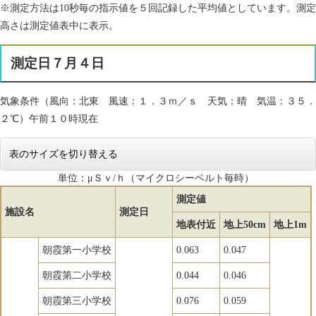
※測定方法は10秒毎の指示値を５回記録した平均値としています。測定
高さは測定値表中に表示。
測定日７月４日
気象条件（風向：北東 風速：１．３ｍ／ｓ 天気：晴 気温：３５．
２℃）午前１０時現在
表のサイズを切り替える
単位：μＳｖ/ｈ（マイクロシーベルト毎時）
測定値
施設名
測定日
地表付近
地上50cm
地上1m
朝霞第一小学校
0.063
0.047
朝霞第二小学校
0.044
0.046
朝霞第三小学校
0.076
0.059