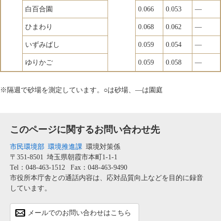
白百合園
0.066
0.053
―
ひまわり
0.068
0.062
―
いずみばし
0.059
0.054
―
ゆりかご
0.059
0.058
―
※隔週で砂場を測定しています。○は砂場、―は園庭
このページに関するお問い合わせ先
市民環境部
環境推進課
環境対策係
〒351-8501
埼玉県朝霞市本町1-1-1
Tel：048-463-1512
Fax：048-463-9490
市役所本庁舎との通話内容は、応対品質向上などを目的に録音
しています。
メールでのお問い合わせはこちら