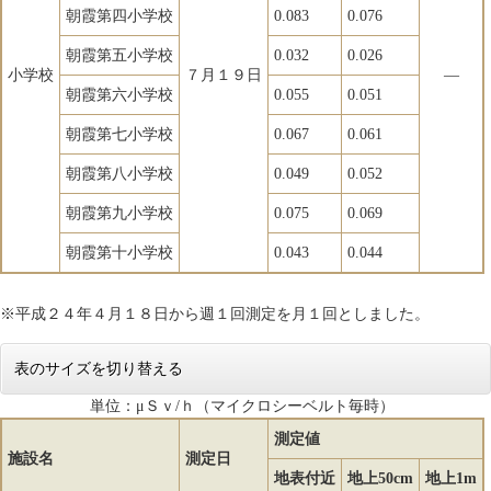
朝霞第四小学校
0.083
0.076
朝霞第五小学校
0.032
0.026
小学校
７月１９日
―
朝霞第六小学校
0.055
0.051
朝霞第七小学校
0.067
0.061
朝霞第八小学校
0.049
0.052
朝霞第九小学校
0.075
0.069
朝霞第十小学校
0.043
0.044
※平成２４年４月１８日から週１回測定を月１回としました。
表のサイズを切り替える
単位：μＳｖ/ｈ（マイクロシーベルト毎時）
測定値
施設名
測定日
地表付近
地上50cm
地上1m