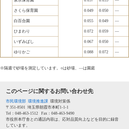
泉水保育園
0.057
0.053
―
さくら保育園
0.049
0.050
―
白百合園
0.055
0.049
―
ひまわり
0.072
0.059
―
いずみばし
0.067
0.050
―
ゆりかご
0.088
0.072
―
※隔週で砂場を測定しています。○は砂場、―は園庭
このページに関するお問い合わせ先
市民環境部
環境推進課
環境対策係
〒351-8501
埼玉県朝霞市本町1-1-1
Tel：048-463-1512
Fax：048-463-9490
市役所本庁舎との通話内容は、応対品質向上などを目的に録音
しています。