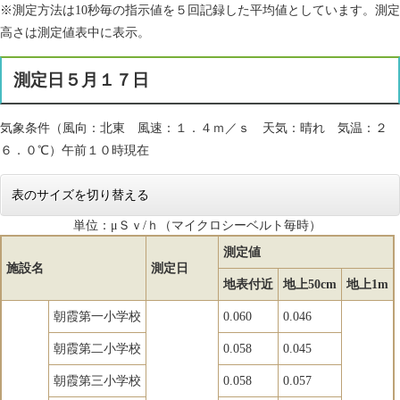
※測定方法は10秒毎の指示値を５回記録した平均値としています。測定
高さは測定値表中に表示。
測定日５月１７日
気象条件（風向：北東 風速：１．４ｍ／ｓ 天気：晴れ 気温：２
６．０℃）午前１０時現在
表のサイズを切り替える
単位：μＳｖ/ｈ（マイクロシーベルト毎時）
測定値
施設名
測定日
地表付近
地上50cm
地上1m
朝霞第一小学校
0.060
0.046
朝霞第二小学校
0.058
0.045
朝霞第三小学校
0.058
0.057