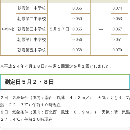
朝霞第一中学校
0.066
0.074
朝霞第二中学校
0.050
0.053
中学校
朝霞第三中学校
５月１７日
0.066
―
0.067
朝霞第四中学校
0.056
0.051
朝霞第五中学校
0.058
0.070
※平成２４年４月１８日から週１回測定を月１回としました。
測定日５月２・８日
２日 気象条件（風向：南西 風速：４．３ｍ／ｓ 天気：くもり 気
温：２２．７℃）午前１０時現在
８日 気象条件（風向：西北西 風速：０．９ｍ／ｓ 天気：晴 気温
２７．４℃）午前１０時現在