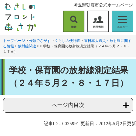
ペ
メ
埼玉県朝霞市公式ホームページ
ー
ニ
ジ
ュ
の
ー
検
利
メ
先
を
索
用
ニ
頭
飛
者
ュ
トップページ
>
分類でさがす
>
くらしの便利帳
>
東日本大震災・放射線に関す
で
ば
る情報
>
放射線関連
>
>
学校・保育園の放射線測定結果（２４年５月２・８・
別
ー
す
し
１７日）
。
て
本
本
文
学校・保育園の放射線測定結果
文
へ
（２４年５月２・８・１７日）
ページ内目次
記事ID：0035991
更新日：2012年5月2日更新