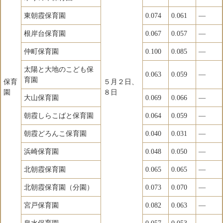
東朝霞保育園
0.074
0.061
―
根岸台保育園
0.067
0.057
―
仲町保育園
0.100
0.085
―
太陽と大地のこども保
0.063
0.059
―
育園
保育
５月２日、
園
８日
大山保育園
0.069
0.066
―
朝霞しらこばと保育園
0.064
0.059
―
朝霞どろんこ保育園
0.040
0.031
―
浜崎保育園
0.048
0.050
―
北朝霞保育園
0.065
0.065
―
北朝霞保育園（分園）
0.073
0.070
―
宮戸保育園
0.082
0.063
―