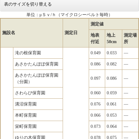
表のサイズを切り替える
単位：μＳｖ/ｈ（マイクロシーベルト毎時）
測定値
施設名
測定日
地表
地上
測定場
付近
50cm
所
滝の根保育園
0.049
0.033
―
あさかたんぽぽ保育園
0.086
0.082
―
あさかたんぽぽ保育園
0.097
0.086
―
（分園）
さわらび保育園
0.060
0.059
―
溝沼保育園
0.076
0.061
―
本町保育園
0.066
0.053
―
栄町保育園
0.073
0.064
―
ゆりの木保育園
0.078
0.075
―