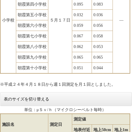
朝霞第四小学校
0.095
0.083
朝霞第五小学校
0.032
0.036
小学校
５月１７日
―
朝霞第六小学校
0.059
0.056
朝霞第七小学校
0.067
0.058
朝霞第八小学校
0.062
0.053
朝霞第九小学校
0.065
0.065
朝霞第十小学校
0.051
0.044
※平成２４年４月１８日から週１回測定を月１回としました。
表のサイズを切り替える
単位：μＳｖ/ｈ（マイクロシーベルト毎時）
測定値
施設名
測定日
地表付近
地上50cm
地上1m