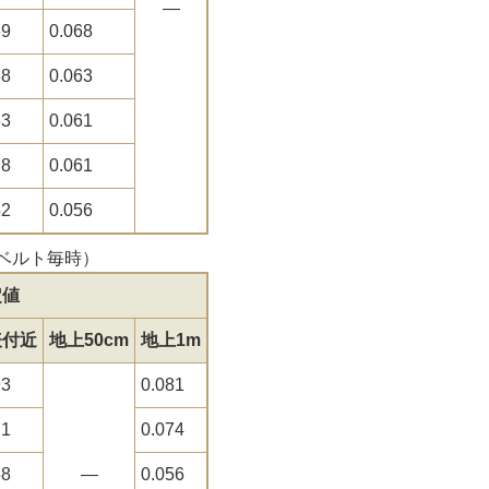
―
69
0.068
68
0.063
63
0.061
78
0.061
52
0.056
ーベルト毎時）
定値
表付近
地上50cm
地上1m
93
0.081
71
0.074
58
―
0.056