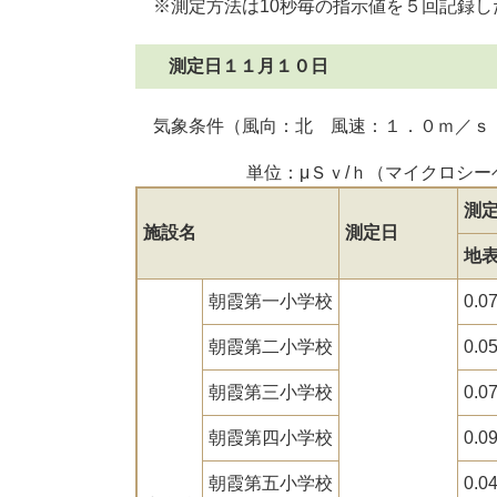
※測定方法は10秒毎の指示値を５回記録し
測定日１１月１０日
気象条件（風向：北 風速：１．０ｍ／ｓ
単位：μＳｖ/ｈ（マイクロシ
測
施設名
測定日
地
朝霞第一小学校
0.0
朝霞第二小学校
0.0
朝霞第三小学校
0.0
朝霞第四小学校
0.0
朝霞第五小学校
0.0