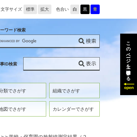
文字サイズ
標準
拡大
色合い
白
黒
青
ーワード検索
このページを一時保存する
事ID検索
分類でさがす
組織でさがす
地図でさがす
カレンダーでさがす
>
>
学校・保育園の放射線測定結果（２