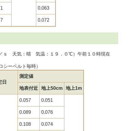
71
0.063
67
0.072
／ｓ 天気：晴 気温：１９．０℃）午前１０時現在
クロシーベルト毎時）
測定値
定日
地表付近
地上50cm
地上1m
0.057
0.051
0.089
0.076
0.108
0.074