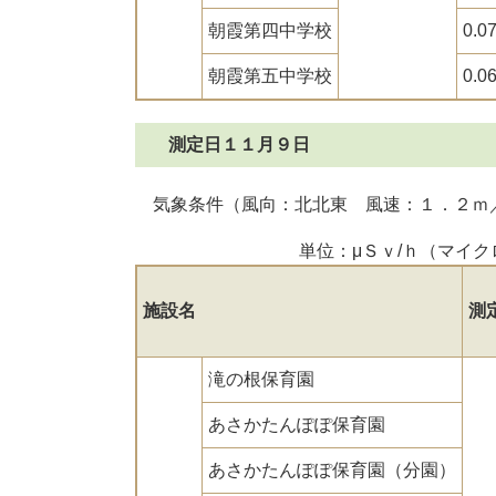
朝霞第四中学校
0.0
朝霞第五中学校
0.0
測定日１１月９日
気象条件（風向：北北東 風速：１．２ｍ
単位：μＳｖ/ｈ（マイ
施設名
測
滝の根保育園
あさかたんぽぽ保育園
あさかたんぽぽ保育園（分園）