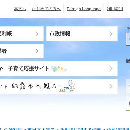
本文へ
はじめての方へ
Foreign Language
利用者別
キ
便利帳
市政情報
業者
記
か 子育て応援サイト
しの便利帳
>
東日本大震災・放射線に関する情報
>
放射線関連