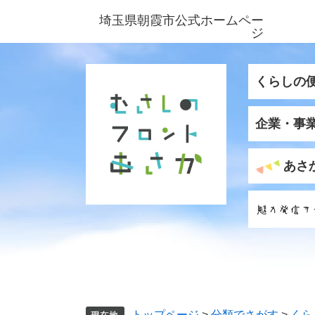
ペ
メ
埼玉県朝霞市公式ホームペー
ー
ニ
ジ
ジ
ュ
の
ー
先
を
くらしの
頭
飛
で
ば
企業・事
す
し
。
て
本
あさ
文
へ
トップページ
>
分類でさがす
>
くら