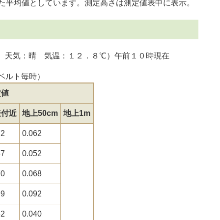
た平均値としています。測定高さは測定値表中に表示。
 天気：晴 気温：１２．８℃）午前１０時現在
ーベルト毎時）
定値
表付近
地上50cm
地上1m
72
0.062
57
0.052
70
0.068
99
0.092
42
0.040