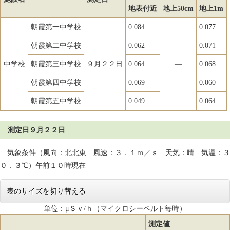
地表付近
地上50cm
地上1m
朝霞第一中学校
0.084
0.077
朝霞第二中学校
0.062
0.071
中学校
朝霞第三中学校
９月２２日
0.064
―
0.068
朝霞第四中学校
0.069
0.060
朝霞第五中学校
0.049
0.064
測定日９月２２日
気象条件（風向：北北東 風速：３．１ｍ／ｓ 天気：晴 気温：３
０．３℃）午前１０時現在
表のサイズを切り替える
単位：μＳｖ/ｈ（マイクロシーベルト毎時）
測定値