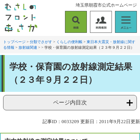
ペ
メ
埼玉県朝霞市公式ホームページ
ー
ニ
ジ
ュ
の
ー
検
利
メ
先
を
索
用
ニ
頭
飛
者
ュ
トップページ
>
分類でさがす
>
くらしの便利帳
>
東日本大震災・放射線に関す
で
ば
る情報
>
放射線関連
>
>
学校・保育園の放射線測定結果（２３年９月２２日）
別
ー
す
し
。
て
本
本
学校・保育園の放射線測定結果
文
文
へ
（２３年９月２２日）
ページ内目次
記事ID：0033209
更新日：2011年9月22日更新