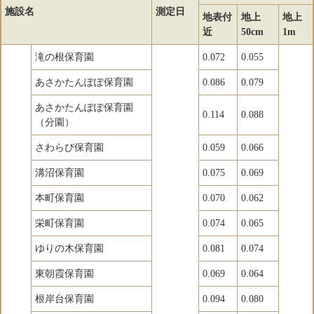
施設名
測定日
地表付
地上
地上
近
50cm
1m
滝の根保育園
0.072
0.055
あさかたんぽぽ保育園
0.086
0.079
あさかたんぽぽ保育園
0.114
0.088
（分園）
さわらび保育園
0.059
0.066
溝沼保育園
0.075
0.069
本町保育園
0.070
0.062
栄町保育園
0.074
0.065
ゆりの木保育園
0.081
0.074
東朝霞保育園
0.069
0.064
根岸台保育園
0.094
0.080