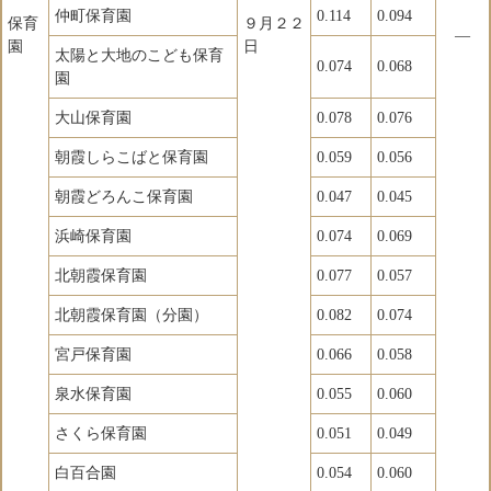
仲町保育園
0.114
0.094
保育
９月２２
―
園
日
太陽と大地のこども保育
0.074
0.068
園
大山保育園
0.078
0.076
朝霞しらこばと保育園
0.059
0.056
朝霞どろんこ保育園
0.047
0.045
浜崎保育園
0.074
0.069
北朝霞保育園
0.077
0.057
北朝霞保育園（分園）
0.082
0.074
宮戸保育園
0.066
0.058
泉水保育園
0.055
0.060
さくら保育園
0.051
0.049
白百合園
0.054
0.060