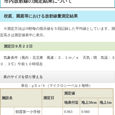
市内放射線の測定結果について
校庭、園庭等における放射線量測定結果
※測定方法は10秒毎の指示値を５回記録した平均値としています。測
定高さは測定値表中に表示。
測定日９月２２日
気象条件（風向：北北東 風速：３．１ｍ／ｓ 天気：晴 気温：３
０．３℃）午前１０時現在
表のサイズを切り替える
単位：μＳｖ/ｈ（マイクロシーベルト毎時）
測定値
施設名
測定日
地表付近
地上50cm
地上1m
朝霞第一小学校
0.063
0.060