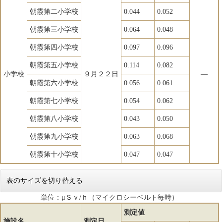
朝霞第二小学校
0.044
0.052
朝霞第三小学校
0.064
0.048
朝霞第四小学校
0.097
0.096
朝霞第五小学校
0.114
0.082
小学校
９月２２日
―
朝霞第六小学校
0.056
0.061
朝霞第七小学校
0.054
0.062
朝霞第八小学校
0.043
0.050
朝霞第九小学校
0.063
0.068
朝霞第十小学校
0.047
0.047
表のサイズを切り替える
単位：μＳｖ/ｈ（マイクロシーベルト毎時）
測定値
施設名
測定日