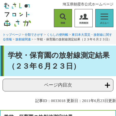
ペ
メ
埼玉県朝霞市公式ホームページ
ー
ニ
ジ
ュ
の
ー
検
利
メ
先
を
索
用
ニ
頭
飛
者
ュ
トップページ
>
分類でさがす
>
くらしの便利帳
>
東日本大震災・放射線に関す
で
ば
る情報
>
放射線関連
>
>
学校・保育園の放射線測定結果（２３年６月２３日）
別
ー
す
し
。
て
本
本
学校・保育園の放射線測定結果
文
文
へ
（２３年６月２３日）
ページ内目次
記事ID：0033018
更新日：2011年6月23日更新