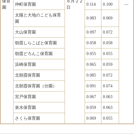
保育
６月２２
仲町保育園
0.114
0.100
―
園
日
太陽と大地のこども保育
0.083
0.069
園
大山保育園
0.097
0.072
朝霞しらこばと保育園
0.058
0.058
朝霞どろんこ保育園
0.055
0.055
浜崎保育園
0.065
0.059
北朝霞保育園
0.085
0.072
北朝霞保育園（分園）
0.091
0.074
宮戸保育園
0.067
0.063
泉水保育園
0.059
0.063
さくら保育園
0.069
0.055