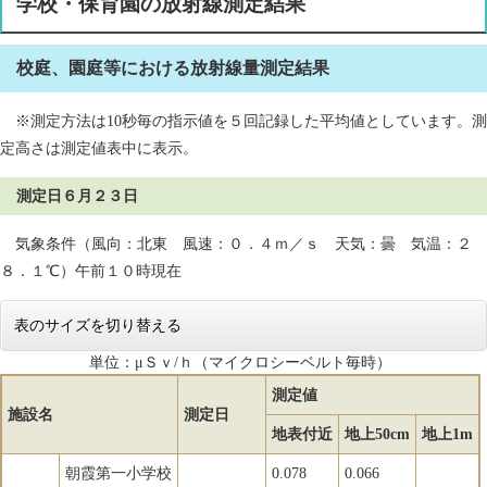
学校・保育園の放射線測定結果
校庭、園庭等における放射線量測定結果
※測定方法は10秒毎の指示値を５回記録した平均値としています。測
定高さは測定値表中に表示。
測定日６月２３日
気象条件（風向：北東 風速：０．４ｍ／ｓ 天気：曇 気温：２
８．１℃）午前１０時現在
表のサイズを切り替える
単位：μＳｖ/ｈ（マイクロシーベルト毎時）
測定値
施設名
測定日
地表付近
地上50cm
地上1m
朝霞第一小学校
0.078
0.066