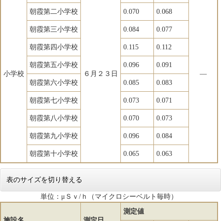
朝霞第二小学校
0.070
0.068
朝霞第三小学校
0.084
0.077
朝霞第四小学校
0.115
0.112
朝霞第五小学校
0.096
0.091
小学校
６月２３日
―
朝霞第六小学校
0.085
0.083
朝霞第七小学校
0.073
0.071
朝霞第八小学校
0.070
0.073
朝霞第九小学校
0.096
0.084
朝霞第十小学校
0.065
0.063
表のサイズを切り替える
単位：μＳｖ/ｈ（マイクロシーベルト毎時）
測定値
施設名
測定日