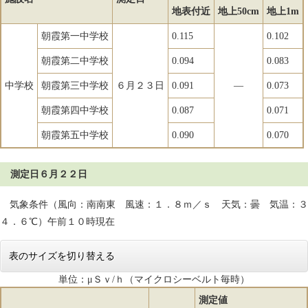
地表付近
地上50cm
地上1m
朝霞第一中学校
0.115
0.102
朝霞第二中学校
0.094
0.083
中学校
朝霞第三中学校
６月２３日
0.091
―
0.073
朝霞第四中学校
0.087
0.071
朝霞第五中学校
0.090
0.070
測定日６月２２日
気象条件（風向：南南東 風速：１．８ｍ／ｓ 天気：曇 気温：３
４．６℃）午前１０時現在
表のサイズを切り替える
単位：μＳｖ/ｈ（マイクロシーベルト毎時）
測定値