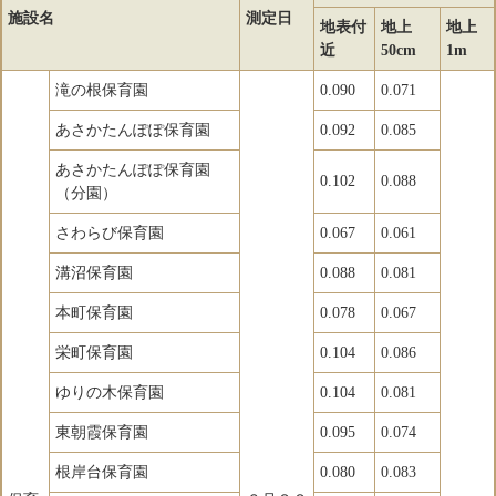
施設名
測定日
地表付
地上
地上
近
50cm
1m
滝の根保育園
0.090
0.071
あさかたんぽぽ保育園
0.092
0.085
あさかたんぽぽ保育園
0.102
0.088
（分園）
さわらび保育園
0.067
0.061
溝沼保育園
0.088
0.081
本町保育園
0.078
0.067
栄町保育園
0.104
0.086
ゆりの木保育園
0.104
0.081
東朝霞保育園
0.095
0.074
根岸台保育園
0.080
0.083