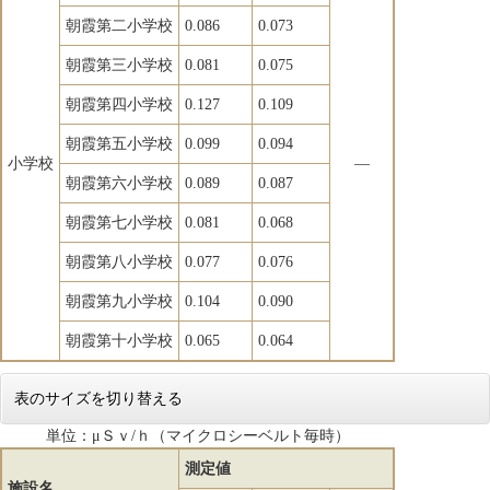
朝霞第二小学校
0.086
0.073
朝霞第三小学校
0.081
0.075
朝霞第四小学校
0.127
0.109
朝霞第五小学校
0.099
0.094
小学校
―
朝霞第六小学校
0.089
0.087
朝霞第七小学校
0.081
0.068
朝霞第八小学校
0.077
0.076
朝霞第九小学校
0.104
0.090
朝霞第十小学校
0.065
0.064
表のサイズを切り替える
単位：μＳｖ/ｈ（マイクロシーベルト毎時）
測定値
施設名