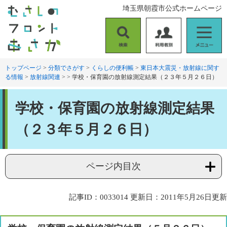
ペ
メ
埼玉県朝霞市公式ホームページ
ー
ニ
ジ
ュ
の
ー
検
利
メ
先
を
索
用
ニ
頭
飛
者
ュ
トップページ
>
分類でさがす
>
くらしの便利帳
>
東日本大震災・放射線に関す
で
ば
る情報
>
放射線関連
>
>
学校・保育園の放射線測定結果（２３年５月２６日）
別
ー
す
し
。
て
本
本
学校・保育園の放射線測定結果
文
文
へ
（２３年５月２６日）
ページ内目次
記事ID：0033014
更新日：2011年5月26日更新