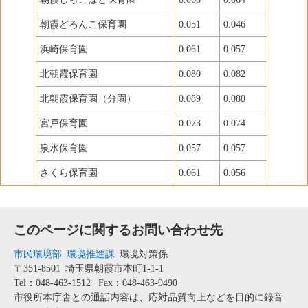
朝霞どろんこ保育園
0.051
0.046
浜崎保育園
0.061
0.057
北朝霞保育園
0.080
0.082
北朝霞保育園（分園）
0.089
0.080
宮戸保育園
0.073
0.074
泉水保育園
0.057
0.057
さくら保育園
0.061
0.056
このページに関するお問い合わせ先
市民環境部
環境推進課
環境対策係
〒351-8501
埼玉県朝霞市本町1-1-1
Tel：048-463-1512
Fax：048-463-9490
市役所本庁舎との通話内容は、応対品質向上などを目的に録音