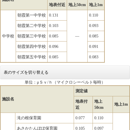
地表付近
地上50cm
地上1m
朝霞第一中学校
0.131
0.110
朝霞第二中学校
0.103
0.093
中学校
朝霞第三中学校
0.085
―
0.085
朝霞第四中学校
0.096
0.091
朝霞第五中学校
0.085
0.083
表のサイズを切り替える
単位：μＳｖ/ｈ（マイクロシーベルト毎時）
測定値
施設名
地表付
地上
地上1m
近
50cm
滝の根保育園
0.077
0.110
あさかたんぽぽ保育園
0.105
0.097