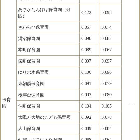
あさかたんぽぽ保育園（分
0.122
0.098
園）
さわらび保育園
0.067
0.074
溝沼保育園
0.090
0.082
本町保育園
0.089
0.067
栄町保育園
0.097
0.097
ゆりの木保育園
0.100
0.096
東朝霞保育園
0.091
0.079
根岸台保育園
0.093
0.080
保育
―
園
仲町保育園
0.104
0.105
太陽と大地のこども保育園
0.092
0.078
大山保育園
0.089
0.084
朝霞しらこばと保育園
0.068
0.064