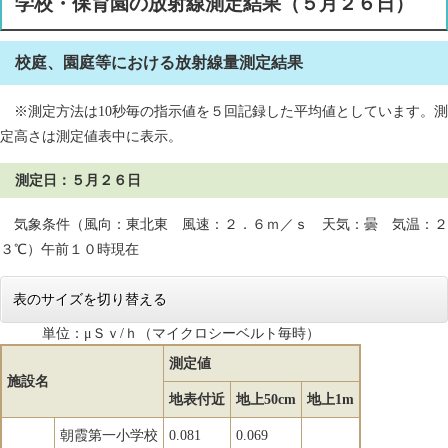
学校・保育園の放射線測定結果（５月２６日）
校庭、園庭等における放射線量測定結果
※測定方法は10秒毎の指示値を５回記録した平均値としています。測
定高さは測定値表中に表示。
測定日：５月２６日
気象条件（風向：東北東 風速：２．６ｍ／ｓ 天気：曇 気温：２
３℃）午前１０時現在
表のサイズを切り替える
単位：μＳｖ/ｈ（マイクロシーベルト毎時）
測定値
施設名
地表付近
地上50cm
地上1m
朝霞第一小学校
0.081
0.069