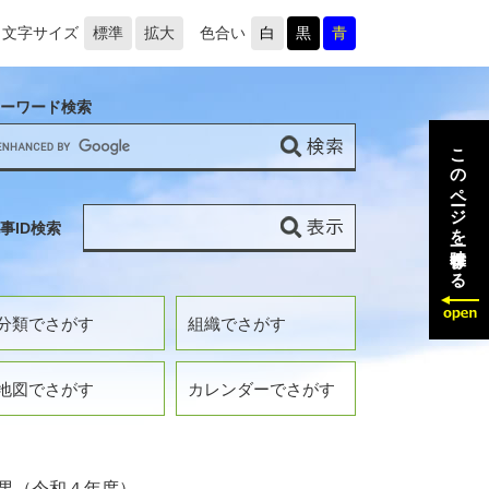
文字サイズ
標準
拡大
色合い
白
黒
青
ーワード検索
このページを一時保存する
事ID検索
分類でさがす
組織でさがす
地図でさがす
カレンダーでさがす
果（令和４年度）