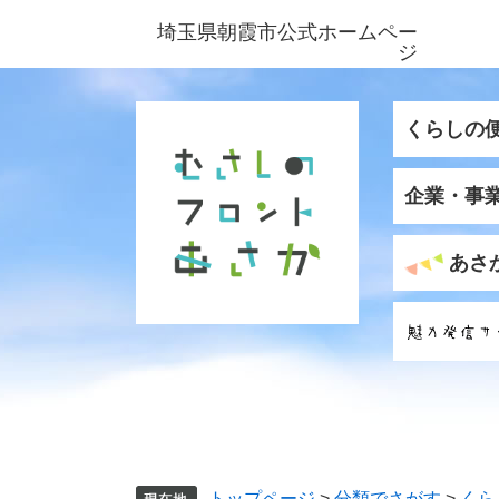
ペ
メ
埼玉県朝霞市公式ホームペー
ー
ニ
ジ
ジ
ュ
の
ー
先
を
くらしの
頭
飛
で
ば
企業・事
す
し
。
て
本
あさ
文
へ
トップページ
>
分類でさがす
>
くら