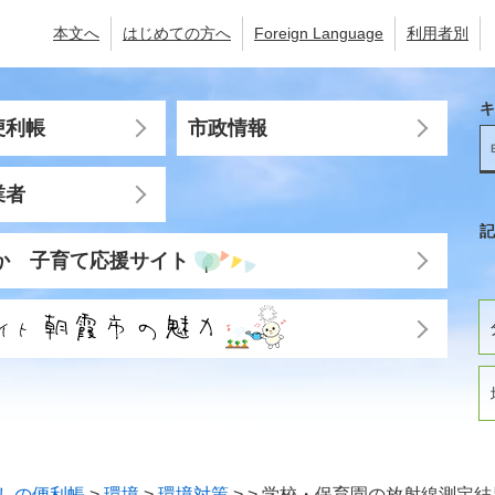
本文へ
はじめての方へ
Foreign Language
利用者別
キ
便利帳
市政情報
業者
記
か 子育て応援サイト
しの便利帳
>
環境
>
環境対策
>
>
学校・保育園の放射線測定結