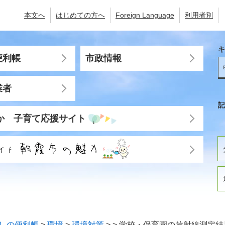
本文へ
はじめての方へ
Foreign Language
利用者別
キ
便利帳
市政情報
業者
記
か 子育て応援サイト
しの便利帳
>
環境
>
環境対策
>
>
学校・保育園の放射線測定結