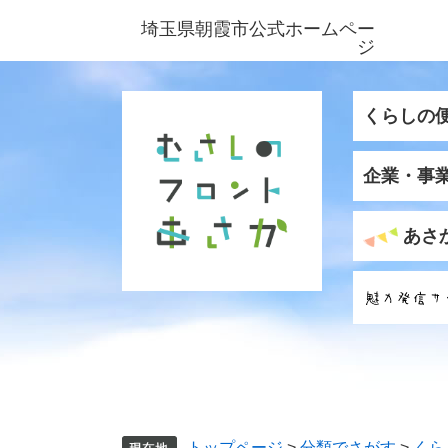
ペ
メ
埼玉県朝霞市公式ホームペー
ー
ニ
ジ
ジ
ュ
の
ー
先
を
くらしの
頭
飛
で
ば
企業・事
す
し
。
て
本
あさ
文
へ
トップページ
>
分類でさがす
>
くら