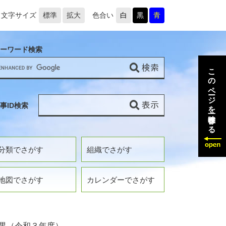
文字サイズ
標準
拡大
色合い
白
黒
青
ーワード検索
このページを一時保存する
事ID検索
分類でさがす
組織でさがす
地図でさがす
カレンダーでさがす
果（令和３年度）