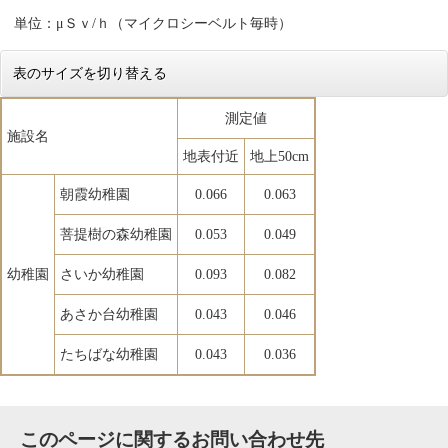
単位：μＳｖ/ｈ（マイクロシーベルト毎時）
表のサイズを切り替える
測定値
施設名
地表付近
地上50cm
朝霞幼稚園
0.066
0.063
菩提樹の森幼稚園
0.053
0.049
幼稚園
さいか幼稚園
0.093
0.082
あさか台幼稚園
0.043
0.046
たちばな幼稚園
0.043
0.036
このページに関するお問い合わせ先