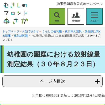
ペ
メ
埼玉県朝霞市公式ホームページ
ー
ニ
ジ
ュ
の
ー
検
利
メ
先
を
索
用
ニ
頭
飛
者
ュ
トップページ
>
分類でさがす
>
くらしの便利帳
>
東日本大震災・放射線に関す
で
ば
る情報
>
放射線関連
>
>
幼稚園の園庭における放射線量測定結果（３０年８月
別
ー
す
し
２３日）
。
て
本
本
文
幼稚園の園庭における放射線量
文
へ
測定結果（３０年８月２３日）
ページ内目次
記事ID：0081382
更新日：2018年12月4日更新