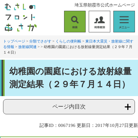
ペ
メ
埼玉県朝霞市公式ホームページ
ー
ニ
ジ
ュ
の
ー
検
利
メ
先
を
索
用
ニ
頭
飛
者
ュ
トップページ
>
分類でさがす
>
くらしの便利帳
>
東日本大震災・放射線に関す
で
ば
る情報
>
放射線関連
>
>
幼稚園の園庭における放射線量測定結果（２９年７月
別
ー
す
し
１４日）
。
て
本
本
文
幼稚園の園庭における放射線量
文
へ
測定結果（２９年７月１４日）
ページ内目次
記事ID：0067196
更新日：2017年10月27日更新