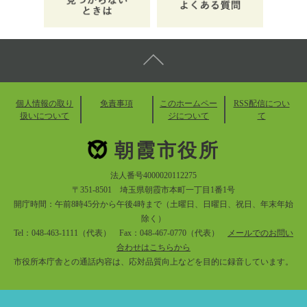
個人情報の取り
免責事項
このホームペー
RSS配信につい
扱いについて
ジについて
て
朝霞市役所
法人番号4000020112275
〒351-8501 埼玉県朝霞市本町一丁目1番1号
開庁時間：午前8時45分から午後4時まで（土曜日、日曜日、祝日、年末年始
除く）
Tel：048-463-1111（代表） Fax：048-467-0770（代表）
メールでのお問い
合わせはこちらから
市役所本庁舎との通話内容は、応対品質向上などを目的に録音しています。