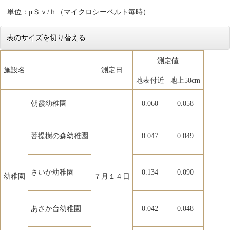
単位：μＳｖ/ｈ（マイクロシーベルト毎時）
表のサイズを切り替える
測定値
施設名
測定日
地表付近
地上50cm
朝霞幼稚園
0.060
0.058
菩提樹の森幼稚園
0.047
0.049
さいか幼稚園
0.134
0.090
幼稚園
７月１４日
あさか台幼稚園
0.042
0.048