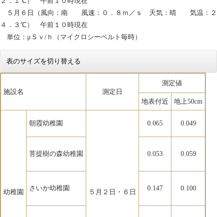
２．１℃） 午前１０時現在
５月６日（風向：南 風速：０．８ｍ／ｓ 天気：晴 気温：２
４．３℃） 午前１０時現在
単位：μＳｖ/ｈ（マイクロシーベルト毎時）
表のサイズを切り替える
測定値
施設名
測定日
地表付近
地上50cm
朝霞幼稚園
0.065
0.049
菩提樹の森幼稚園
0.053
0.059
さいか幼稚園
0.147
0.100
幼稚園
５月２日・６日