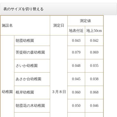
表のサイズを切り替える
測定値
施設名
測定日
地表付近
地上50cm
朝霞幼稚園
0.043
0.042
菩提樹の森幼稚園
0.079
0.069
さいか幼稚園
0.048
0.035
あさか台幼稚園
0.045
0.038
幼稚園
３月８日
根岸幼稚園
0.060
0.068
朝霞花の木幼稚園
0.050
0.046