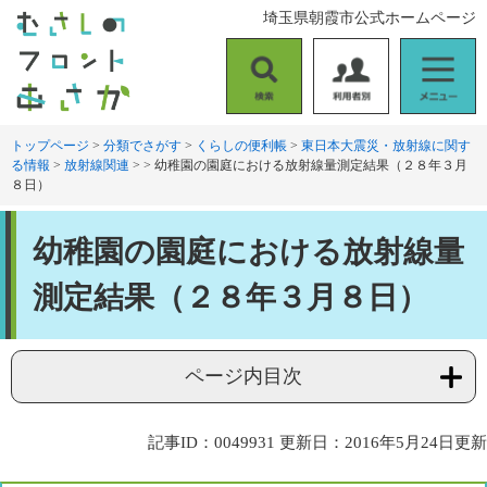
ペ
メ
埼玉県朝霞市公式ホームページ
ー
ニ
ジ
ュ
の
ー
検
利
メ
先
を
索
用
ニ
頭
飛
者
ュ
トップページ
>
分類でさがす
>
くらしの便利帳
>
東日本大震災・放射線に関す
で
ば
る情報
>
放射線関連
>
>
幼稚園の園庭における放射線量測定結果（２８年３月
別
ー
す
し
８日）
。
て
本
本
文
幼稚園の園庭における放射線量
文
へ
測定結果（２８年３月８日）
ページ内目次
記事ID：0049931
更新日：2016年5月24日更新