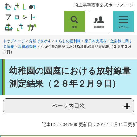
ペ
メ
埼玉県朝霞市公式ホームページ
ー
ニ
ジ
ュ
の
ー
検
利
メ
先
を
索
用
ニ
頭
飛
者
ュ
トップページ
>
分類でさがす
>
くらしの便利帳
>
東日本大震災・放射線に関す
で
ば
る情報
>
放射線関連
>
>
幼稚園の園庭における放射線量測定結果（２８年２月
別
ー
す
し
９日）
。
て
本
本
文
幼稚園の園庭における放射線量
文
へ
測定結果（２８年２月９日）
ページ内目次
記事ID：0047960
更新日：2016年3月11日更新