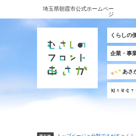
ペ
メ
埼玉県朝霞市公式ホームペー
ー
ニ
ジ
ジ
ュ
の
ー
先
を
くらしの
頭
飛
で
ば
企業・事
す
し
。
て
本
あさ
文
へ
トップページ
>
分類でさがす
>
くら