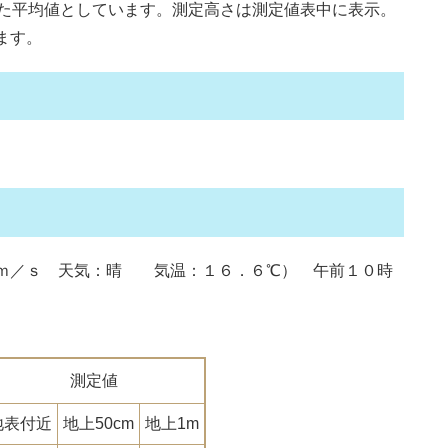
た平均値としています。測定高さは測定値表中に表示。
ます。
／ｓ 天気：晴 気温：１６．６℃） 午前１０時
）
測定値
地表付近
地上50cm
地上1m