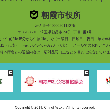
朝霞市役所
法人番号4000020112275
〒351-8501 埼玉県朝霞市本町一丁目1番1号
間：午前8時45分から午後4時まで（土曜日、日曜日、祝日、年末年
3-1111（代表） Fax：048-467-0770（代表）
メールでのお問い合わ
所本庁舎との通話内容は、応対品質向上などを目的に録音してい
Copyright © 2018. City of Asaka. All rights reserved.