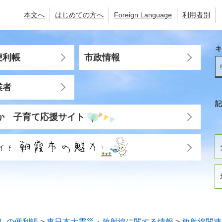
本文へ
はじめての方へ
Foreign Language
利用者別
キ
便利帳
市政情報
業者
記
か 子育て応援サイト
しの便利帳
>
東日本大震災・放射線に関する情報
>
放射線関連