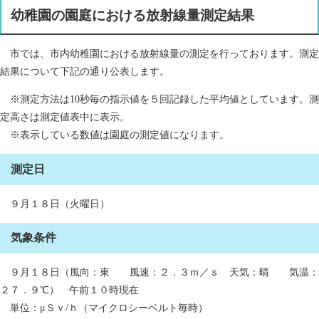
幼稚園の園庭における放射線量測定結果
市では、市内幼稚園における放射線量の測定を行っております。測定
結果について下記の通り公表します。
※測定方法は10秒毎の指示値を５回記録した平均値としています。測
定高さは測定値表中に表示。
※表示している数値は園庭の測定値になります。
測定日
９月１８日（火曜日）
気象条件
９月１８日（風向：東 風速：２．３ｍ／ｓ 天気：晴 気温：
２７．９℃） 午前１０時現在
単位：μＳｖ/ｈ（マイクロシーベルト毎時）