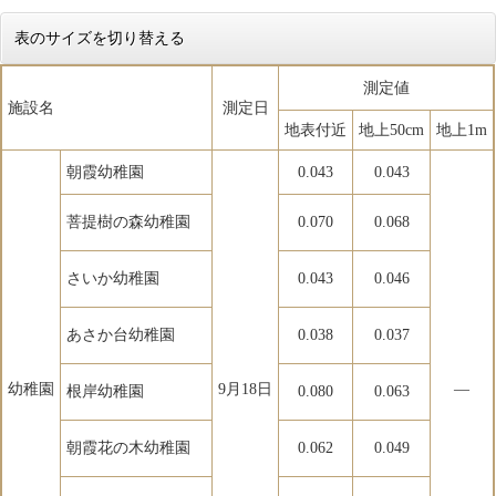
表のサイズを切り替える
測定値
施設名
測定日
地表付近
地上50cm
地上1m
朝霞幼稚園
0.043
0.043
菩提樹の森幼稚園
0.070
0.068
さいか幼稚園
0.043
0.046
あさか台幼稚園
0.038
0.037
幼稚園
9月18日
―
根岸幼稚園
0.080
0.063
朝霞花の木幼稚園
0.062
0.049