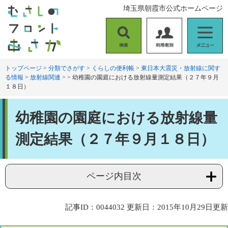
ペ
メ
埼玉県朝霞市公式ホームページ
ー
ニ
ジ
ュ
の
ー
検
利
メ
先
を
索
用
ニ
頭
飛
者
ュ
トップページ
>
分類でさがす
>
くらしの便利帳
>
東日本大震災・放射線に関す
で
ば
る情報
>
放射線関連
>
>
幼稚園の園庭における放射線量測定結果（２７年９月
別
ー
す
し
１８日）
。
て
本
本
文
幼稚園の園庭における放射線量
文
へ
測定結果（２７年９月１８日）
ページ内目次
記事ID：0044032
更新日：2015年10月29日更新