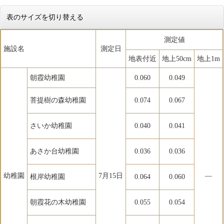
表のサイズを切り替える
測定値
施設名
測定日
地表付近
地上50cm
地上1m
朝霞幼稚園
0.060
0.049
菩提樹の森幼稚園
0.074
0.067
さいか幼稚園
0.040
0.041
あさか台幼稚園
0.036
0.036
幼稚園
7月15日
―
根岸幼稚園
0.064
0.060
朝霞花の木幼稚園
0.055
0.054