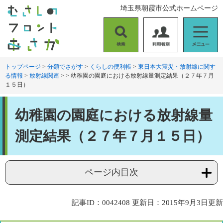
ペ
メ
埼玉県朝霞市公式ホームページ
ー
ニ
ジ
ュ
の
ー
検
利
メ
先
を
索
用
ニ
頭
飛
者
ュ
トップページ
>
分類でさがす
>
くらしの便利帳
>
東日本大震災・放射線に関す
で
ば
る情報
>
放射線関連
>
>
幼稚園の園庭における放射線量測定結果（２７年７月
別
ー
す
し
１５日）
。
て
本
本
文
幼稚園の園庭における放射線量
文
へ
測定結果（２７年７月１５日）
ページ内目次
記事ID：0042408
更新日：2015年9月3日更新