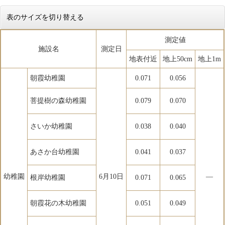
表のサイズを切り替える
測定値
施設名
測定日
地表付近
地上50cm
地上1m
朝霞幼稚園
0.071
0.056
菩提樹の森幼稚園
0.079
0.070
さいか幼稚園
0.038
0.040
あさか台幼稚園
0.041
0.037
幼稚園
6月10日
―
根岸幼稚園
0.071
0.065
朝霞花の木幼稚園
0.051
0.049