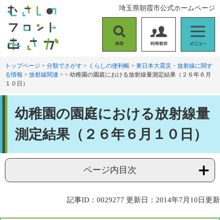
ペ
メ
埼玉県朝霞市公式ホームページ
ー
ニ
ジ
ュ
の
ー
検
利
メ
先
を
索
用
ニ
頭
飛
者
ュ
トップページ
>
分類でさがす
>
くらしの便利帳
>
東日本大震災・放射線に関す
で
ば
る情報
>
放射線関連
>
>
幼稚園の園庭における放射線量測定結果（２６年６月
別
ー
す
し
１０日）
。
て
本
本
文
幼稚園の園庭における放射線量
文
へ
測定結果（２６年６月１０日）
ページ内目次
記事ID：0029277
更新日：2014年7月10日更新