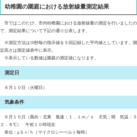
幼稚園の園庭における放射線量測定結果
市ではこのたび、市内幼稚園における放射線量の測定を行いましたの
で、測定結果について下記の通り公表します。
※測定方法は10秒毎の指示値を５回記録した平均値としています。測
定高さは測定値表中に表示。
※表示している数値は園庭の測定値になります。
測定日
６月１０日（火曜日）
気象条件
６月１０日（風向：北東 風速：１．１ｍ／ｓ 天気：晴 気温：３
２．８℃） 午前１０時現在
単位：μＳｖ/ｈ（マイクロシーベルト毎時）