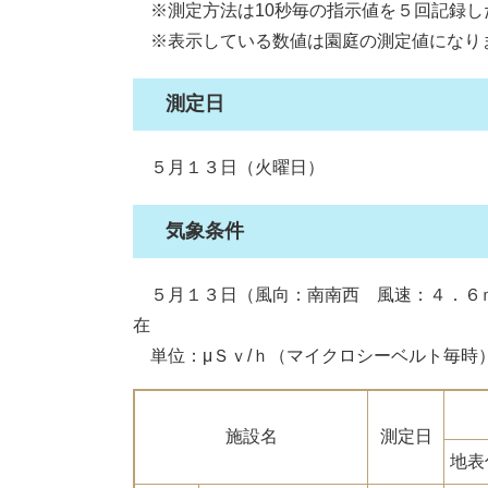
※測定方法は10秒毎の指示値を５回記録し
※表示している数値は園庭の測定値になり
測定日
５月１３日（火曜日）
気象条件
５月１３日（風向：南南西 風速：４．６
在
単位：μＳｖ/ｈ（マイクロシーベルト毎時
施設名
測定日
地表