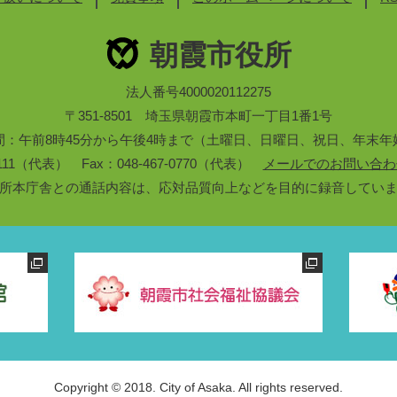
朝霞市役所
法人番号4000020112275
〒351-8501 埼玉県朝霞市本町一丁目1番1号
間：午前8時45分から午後4時まで（土曜日、日曜日、祝日、年末年
3-1111（代表） Fax：048-467-0770（代表）
メールでのお問い合わ
所本庁舎との通話内容は、応対品質向上などを目的に録音してい
Copyright © 2018. City of Asaka. All rights reserved.