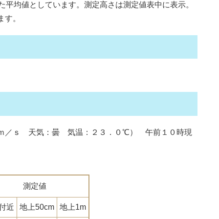
た平均値としています。測定高さは測定値表中に表示。
ます。
ｍ／ｓ 天気：曇 気温：２３．０℃） 午前１０時現
）
測定値
付近
地上50cm
地上1m