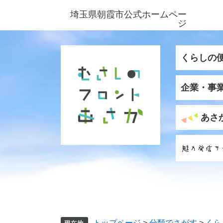
ペ
メ
埼玉県朝霞市公式ホームペー
ー
ニ
ジ
ジ
ュ
の
ー
先
を
くらしの
頭
飛
で
ば
企業・事
す
し
。
て
本
あさ
文
へ
トップページ
>
分類でさがす
>
くら