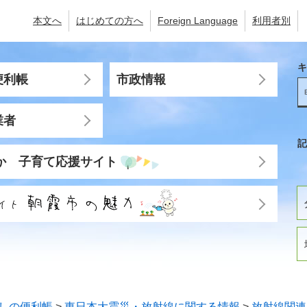
本文へ
はじめての方へ
Foreign Language
利用者別
キ
便利帳
市政情報
業者
記
か 子育て応援サイト
しの便利帳
>
東日本大震災・放射線に関する情報
>
放射線関連