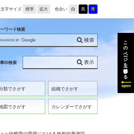
文字サイズ
標準
拡大
色合い
白
黒
青
ーワード検索
このページを一時保存する
事ID検索
分類でさがす
組織でさがす
地図でさがす
カレンダーでさがす
>
>
幼稚園の園庭における放射線量測定