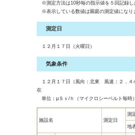
※測定方法は10秒毎の指示値を５回記録し
※表示している数値は園庭の測定値になり
測定日
１２月１７日（火曜日）
気象条件
１２月１７日（風向：北東 風速：２．４
在
単位：μＳｖ/ｈ（マイクロシーベルト毎時
測
施設名
測定日
地