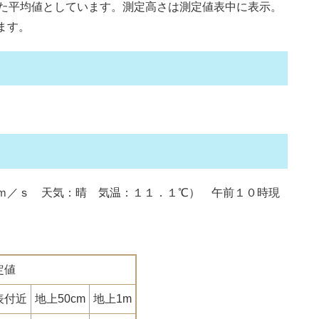
た平均値としています。測定高さは測定値表中に表示。
ます。
ｍ／ｓ 天気：晴 気温：１１．１℃） 午前１０時現
）
定値
表付近
地上50cm
地上1m