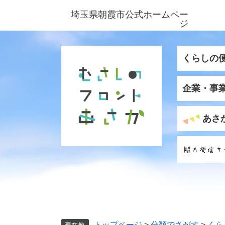
ペ
メ
埼玉県朝霞市公式ホームペー
ー
ニ
ジ
ジ
ュ
の
ー
先
を
くらしの
頭
飛
で
ば
企業・事
す
し
。
て
本
あさ
文
へ
トップページ
>
分類でさがす
>
くら