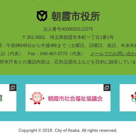
朝霞市役所
法人番号4000020112275
〒351-8501 埼玉県朝霞市本町一丁目1番1号
間：午前8時45分から午後4時まで（土曜日、日曜日、祝日、年末年
3-1111（代表） Fax：048-467-0770（代表）
メールでのお問い合わ
所本庁舎との通話内容は、応対品質向上などを目的に録音してい
Copyright © 2018. City of Asaka. All rights reserved.