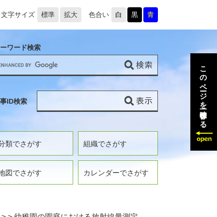
文字サイズ
標準
拡大
色合い
白
黒
青
ーワード検索
このページを一時保存する
事ID検索
分類でさがす
組織でさがす
地図でさがす
カレンダーでさがす
>
>
幼稚園の園庭における放射線量測定