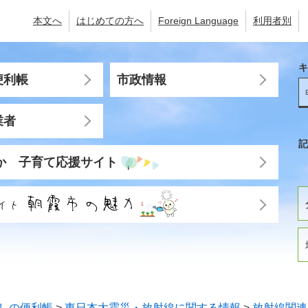
本文へ
はじめての方へ
Foreign Language
利用者別
キ
便利帳
市政情報
業者
記
か 子育て応援サイト
しの便利帳
>
東日本大震災・放射線に関する情報
>
放射線関連