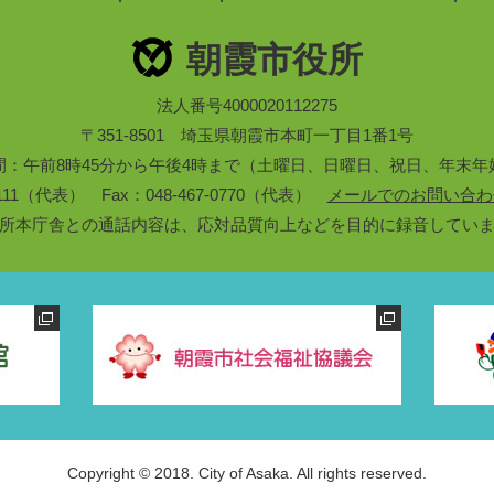
朝霞市役所
法人番号4000020112275
〒351-8501 埼玉県朝霞市本町一丁目1番1号
間：午前8時45分から午後4時まで（土曜日、日曜日、祝日、年末年
3-1111（代表） Fax：048-467-0770（代表）
メールでのお問い合わ
所本庁舎との通話内容は、応対品質向上などを目的に録音してい
Copyright © 2018. City of Asaka. All rights reserved.