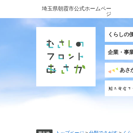
ペ
メ
埼玉県朝霞市公式ホームペー
ー
ニ
ジ
ジ
ュ
の
ー
先
を
くらしの
頭
飛
で
ば
企業・事
す
し
。
て
本
あさ
文
へ
トップページ
>
分類でさがす
>
くら