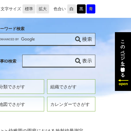
文字サイズ
標準
拡大
色合い
白
黒
青
ーワード検索
このページを一時保存する
事ID検索
分類でさがす
組織でさがす
地図でさがす
カレンダーでさがす
>
>
幼稚園の園庭における放射線量測定