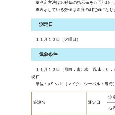
※測定方法は10秒毎の指示値を５回記録し
※表示している数値は園庭の測定値になり
測定日
１１月１２日（火曜日）
気象条件
１１月１２日（風向：東北東 風速：０．
現在
単位：μＳｖ/ｈ（マイクロシーベルト毎時
測
施設名
測定日
地