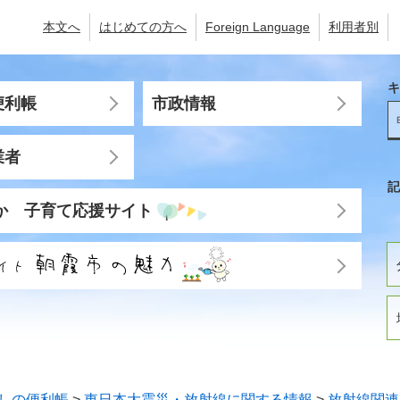
本文へ
はじめての方へ
Foreign Language
利用者別
キ
便利帳
市政情報
業者
記
か 子育て応援サイト
しの便利帳
>
東日本大震災・放射線に関する情報
>
放射線関連