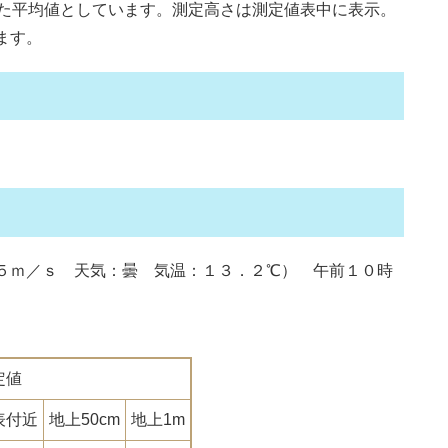
た平均値としています。測定高さは測定値表中に表示。
ます。
５ｍ／ｓ 天気：曇 気温：１３．２℃） 午前１０時
）
定値
表付近
地上50cm
地上1m