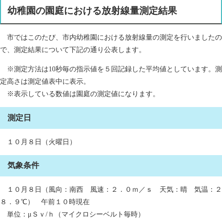
幼稚園の園庭における放射線量測定結果
市ではこのたび、市内幼稚園における放射線量の測定を行いましたの
で、測定結果について下記の通り公表します。
※測定方法は10秒毎の指示値を５回記録した平均値としています。測
定高さは測定値表中に表示。
※表示している数値は園庭の測定値になります。
測定日
１０月８日（火曜日）
気象条件
１０月８日（風向：南西 風速：２．０ｍ／ｓ 天気：晴 気温：２
８．９℃） 午前１０時現在
単位：μＳｖ/ｈ（マイクロシーベルト毎時）