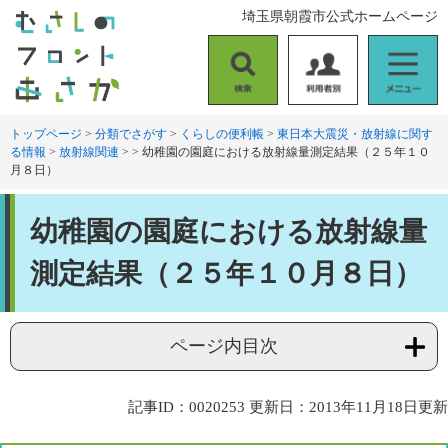
ペ
メ
埼玉県朝霞市公式ホームページ
ー
ニ
ジ
ュ
の
ー
検
利
メ
先
を
索
用
ニ
頭
飛
者
ュ
トップページ
>
分類でさがす
>
くらしの便利帳
>
東日本大震災・放射線に関す
で
ば
る情報
>
放射線関連
>
>
幼稚園の園庭における放射線量測定結果（２５年１０
別
ー
す
し
月８日）
。
て
本
本
文
幼稚園の園庭における放射線量
文
へ
測定結果（２５年１０月８日）
ページ内目次
記事ID：0020253
更新日：2013年11月18日更新