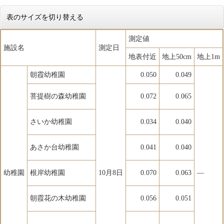
表のサイズを切り替える
測定値
施設名
測定日
地表付近
地上50cm
地上1m
朝霞幼稚園
0.050
0.049
菩提樹の森幼稚園
0.072
0.065
さいか幼稚園
0.034
0.040
あさか台幼稚園
0.041
0.040
幼稚園
根岸幼稚園
10月8日
0.070
0.063
―
朝霞花の木幼稚園
0.056
0.051