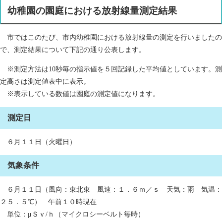
幼稚園の園庭における放射線量測定結果
市ではこのたび、市内幼稚園における放射線量の測定を行いましたの
で、測定結果について下記の通り公表します。
※測定方法は10秒毎の指示値を５回記録した平均値としています。測
定高さは測定値表中に表示。
※表示している数値は園庭の測定値になります。
測定日
６月１１日（火曜日）
気象条件
６月１１日（風向：東北東 風速：１．６ｍ／ｓ 天気：雨 気温：
２５．５℃） 午前１０時現在
単位：μＳｖ/ｈ（マイクロシーベルト毎時）