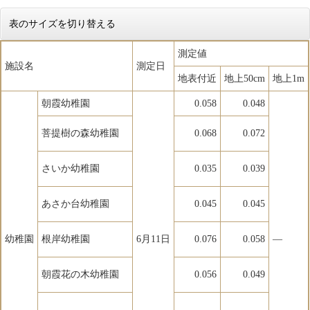
表のサイズを切り替える
測定値
施設名
測定日
地表付近
地上50cm
地上1m
朝霞幼稚園
0.058
0.048
菩提樹の森幼稚園
0.068
0.072
さいか幼稚園
0.035
0.039
あさか台幼稚園
0.045
0.045
幼稚園
根岸幼稚園
6月11日
0.076
0.058
―
朝霞花の木幼稚園
0.056
0.049