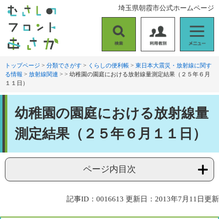
ペ
メ
埼玉県朝霞市公式ホームページ
ー
ニ
ジ
ュ
の
ー
検
利
メ
先
を
索
用
ニ
頭
飛
者
ュ
トップページ
>
分類でさがす
>
くらしの便利帳
>
東日本大震災・放射線に関す
で
ば
る情報
>
放射線関連
>
>
幼稚園の園庭における放射線量測定結果（２５年６月
別
ー
す
し
１１日）
。
て
本
本
文
幼稚園の園庭における放射線量
文
へ
測定結果（２５年６月１１日）
ページ内目次
記事ID：0016613
更新日：2013年7月11日更新