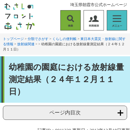
ペ
メ
埼玉県朝霞市公式ホームページ
ー
ニ
ジ
ュ
の
ー
検
利
メ
先
を
索
用
ニ
頭
飛
者
ュ
トップページ
>
分類でさがす
>
くらしの便利帳
>
東日本大震災・放射線に関す
で
ば
る情報
>
放射線関連
>
>
幼稚園の園庭における放射線量測定結果（２４年１２
別
ー
す
し
月１１日）
。
て
本
本
文
幼稚園の園庭における放射線量
文
へ
測定結果（２４年１２月１１
日）
ページ内目次