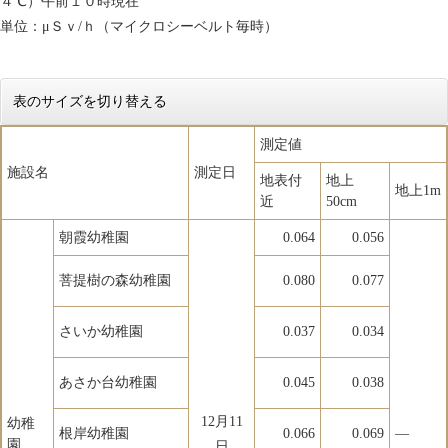
４℃）午前１０時現在
単位：μＳｖ/ｈ（マイクロシーベルト毎時）
表のサイズを切り替える
測定値
施設名
測定日
地表付
地上
地上1m
近
50cm
朝霞幼稚園
0.064
0.056
菩提樹の森幼稚園
0.080
0.077
さいか幼稚園
0.037
0.034
あさか台幼稚園
0.045
0.038
12月11
幼稚
根岸幼稚園
0.066
0.069
―
園
日