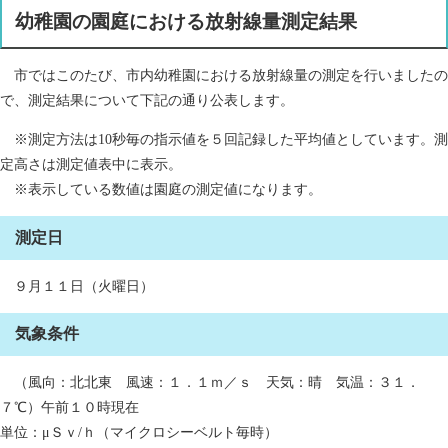
幼稚園の園庭における放射線量測定結果
市ではこのたび、市内幼稚園における放射線量の測定を行いましたの
で、測定結果について下記の通り公表します。
※測定方法は10秒毎の指示値を５回記録した平均値としています。測
定高さは測定値表中に表示。
※表示している数値は園庭の測定値になります。
測定日
９月１１日（火曜日）
気象条件
（風向：北北東 風速：１．１ｍ／ｓ 天気：晴 気温：３１．
７℃）午前１０時現在
単位：μＳｖ/ｈ（マイクロシーベルト毎時）