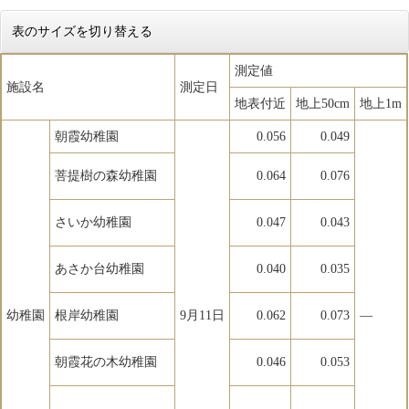
表のサイズを切り替える
測定値
施設名
測定日
地表付近
地上50cm
地上1m
朝霞幼稚園
0.056
0.049
菩提樹の森幼稚園
0.064
0.076
さいか幼稚園
0.047
0.043
あさか台幼稚園
0.040
0.035
幼稚園
根岸幼稚園
9月11日
0.062
0.073
―
朝霞花の木幼稚園
0.046
0.053