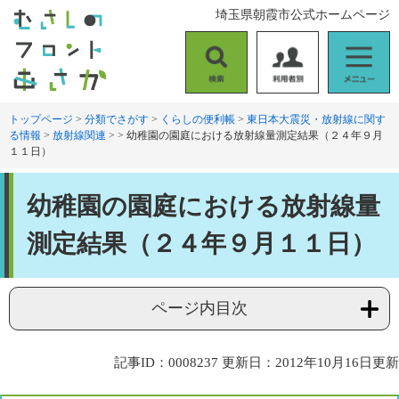
ペ
メ
埼玉県朝霞市公式ホームページ
ー
ニ
ジ
ュ
の
ー
検
利
メ
先
を
索
用
ニ
頭
飛
者
ュ
トップページ
>
分類でさがす
>
くらしの便利帳
>
東日本大震災・放射線に関す
で
ば
る情報
>
放射線関連
>
>
幼稚園の園庭における放射線量測定結果（２４年９月
別
ー
す
し
１１日）
。
て
本
本
文
幼稚園の園庭における放射線量
文
へ
測定結果（２４年９月１１日）
ページ内目次
記事ID：0008237
更新日：2012年10月16日更新