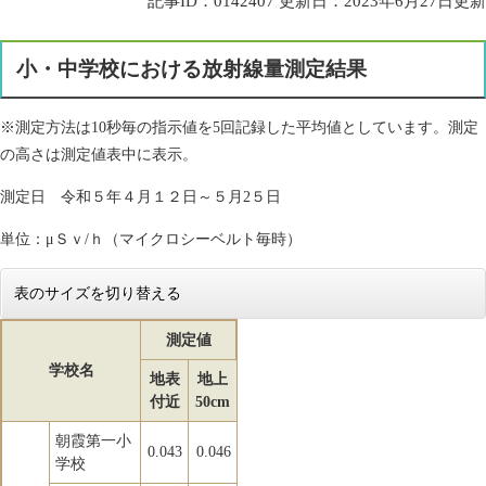
記事ID：0142407
更新日：2023年6月27日更新
小・中学校における放射線量測定結果
※測定方法は10秒毎の指示値を5回記録した平均値としています。測定
の高さは測定値表中に表示。
測定日 令和５年４月１２日～５月2５日
単位：μＳｖ/ｈ（マイクロシーベルト毎時）
表のサイズを切り替える
測定値
学校名
地表
地上
付近
50cm
朝霞第一小
0.043
0.046
学校