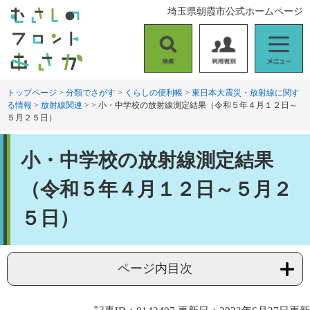
ペ
メ
埼玉県朝霞市公式ホームページ
ー
ニ
ジ
ュ
の
ー
検
利
メ
先
を
索
用
ニ
頭
飛
者
ュ
トップページ
>
分類でさがす
>
くらしの便利帳
>
東日本大震災・放射線に関す
で
ば
る情報
>
放射線関連
>
>
小・中学校の放射線測定結果（令和５年４月１２日～
別
ー
す
し
５月２５日）
。
て
本
本
文
小・中学校の放射線測定結果
文
へ
（令和５年４月１２日～５月２
５日）
ページ内目次