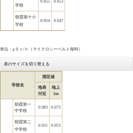
0.055
0.053
学校
朝霞第十小
0.054
0.047
学校
単位：μＳｖ/ｈ（マイクロシーベルト毎時）
表のサイズを切り替える
測定値
学校名
地表
地上
付近
1m
朝霞第一
0.083
0.073
中学校
朝霞第二
0.051
0.053
中学校