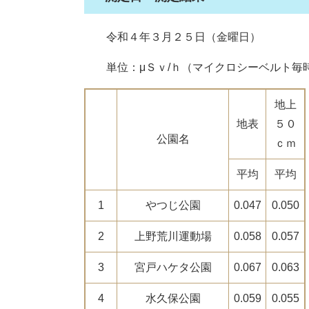
令和４年３月２５日（金曜日）
単位：μＳｖ/ｈ（マイクロシーベルト毎
地上
地表
５０
公園名
ｃｍ
平均
平均
1
やつじ公園
0.047
0.050
2
上野荒川運動場
0.058
0.057
3
宮戸ハケタ公園
0.067
0.063
4
水久保公園
0.059
0.055