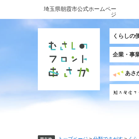
ペ
メ
埼玉県朝霞市公式ホームペー
ー
ニ
ジ
ジ
ュ
の
ー
先
を
くらしの
頭
飛
で
ば
企業・事
す
し
。
て
本
あさ
文
へ
トップページ
>
分類でさがす
>
くら