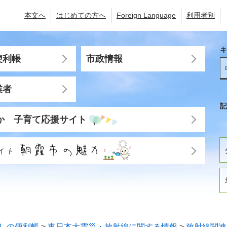
本文へ
はじめての方へ
Foreign Language
利用者別
キ
便利帳
市政情報
業者
記
か 子育て応援サイト
しの便利帳
>
東日本大震災・放射線に関する情報
>
放射線関連