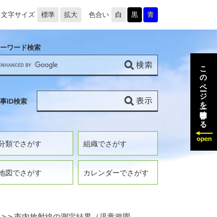
文字サイズ
標準
拡大
色合い
白
黒
青
ーワード検索
このページを一時保存する
事ID検索
分類でさがす
組織でさがす
地図でさがす
カレンダーでさがす
>
>
市内放射線の測定結果（児童遊園