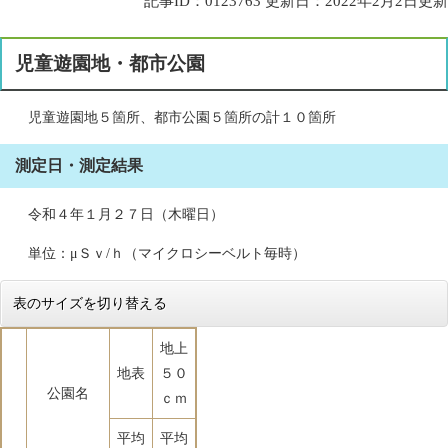
記事ID：0123763
更新日：2022年2月2日更新
児童遊園地・都市公園
児童遊園地５箇所、都市公園５箇所の計１０箇所
測定日・測定結果
令和４年１月２７日（木曜日）
単位：μＳｖ/ｈ（マイクロシーベルト毎時）
表のサイズを切り替える
地上
地表
５０
公園名
ｃｍ
平均
平均