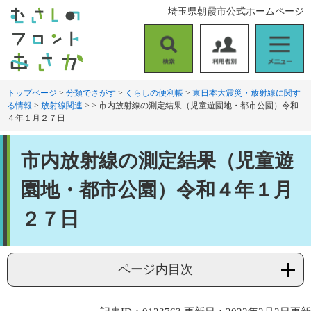
ペ
メ
埼玉県朝霞市公式ホームページ
ー
ニ
ジ
ュ
の
ー
検
利
メ
先
を
索
用
ニ
頭
飛
者
ュ
トップページ
>
分類でさがす
>
くらしの便利帳
>
東日本大震災・放射線に関す
で
ば
る情報
>
放射線関連
>
>
市内放射線の測定結果（児童遊園地・都市公園）令和
別
ー
す
し
４年１月２７日
。
て
本
本
文
市内放射線の測定結果（児童遊
文
へ
園地・都市公園）令和４年１月
２７日
ページ内目次