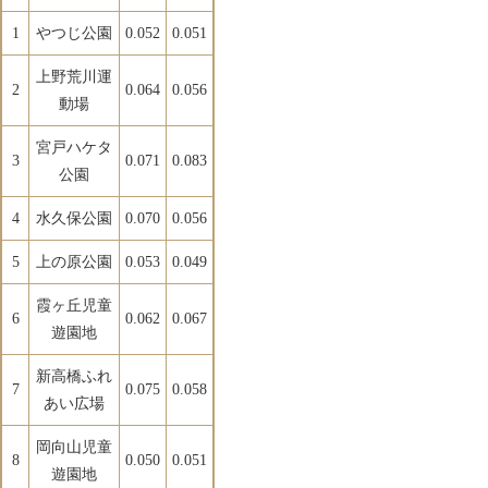
1
やつじ公園
0.052
0.051
上野荒川運
2
0.064
0.056
動場
宮戸ハケタ
3
0.071
0.083
公園
4
水久保公園
0.070
0.056
5
上の原公園
0.053
0.049
霞ヶ丘児童
6
0.062
0.067
遊園地
新高橋ふれ
7
0.075
0.058
あい広場
岡向山児童
8
0.050
0.051
遊園地