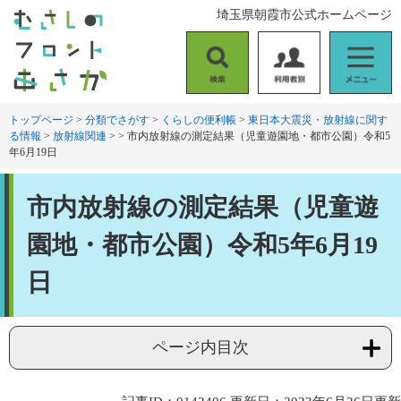
ペ
メ
埼玉県朝霞市公式ホームページ
ー
ニ
ジ
ュ
の
ー
検
利
メ
先
を
索
用
ニ
頭
飛
者
ュ
トップページ
>
分類でさがす
>
くらしの便利帳
>
東日本大震災・放射線に関す
で
ば
る情報
>
放射線関連
>
>
市内放射線の測定結果（児童遊園地・都市公園）令和5
別
ー
す
し
年6月19日
。
て
本
本
文
市内放射線の測定結果（児童遊
文
へ
園地・都市公園）令和5年6月19
日
ページ内目次