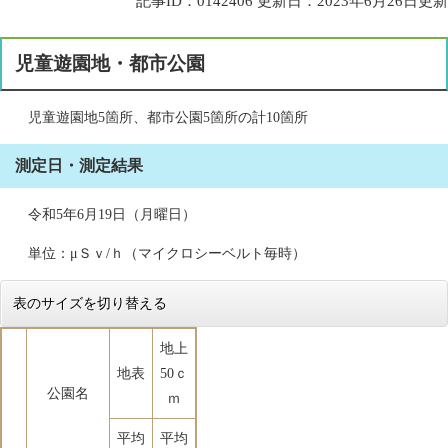
記事ID：0142406
更新日：2023年6月26日更新
児童遊園地・都市公園
児童遊園地5箇所、都市公園5箇所の計10箇所
測定日・測定結果
令和5年6月19日（月曜日）
単位：μＳｖ/ｈ（マイクロシーベルト毎時）
表のサイズを切り替える
地上
地表
50ｃ
公園名
ｍ
平均
平均