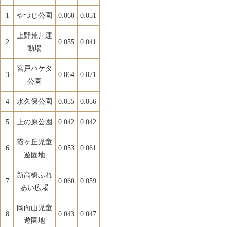
1
やつじ公園
0.060
0.051
上野荒川運
2
0.055
0.041
動場
宮戸ハケタ
3
0.064
0.071
公園
4
水久保公園
0.055
0.056
5
上の原公園
0.042
0.042
霞ヶ丘児童
6
0.053
0.061
遊園地
新高橋ふれ
7
0.060
0.059
あい広場
岡向山児童
8
0.043
0.047
遊園地