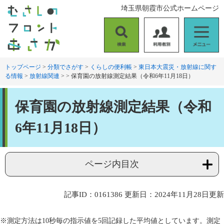
ペ
メ
埼玉県朝霞市公式ホームページ
ー
ニ
ジ
ュ
の
ー
検
利
メ
先
を
索
用
ニ
頭
飛
者
ュ
トップページ
>
分類でさがす
>
くらしの便利帳
>
東日本大震災・放射線に関す
で
ば
る情報
>
放射線関連
>
>
保育園の放射線測定結果（令和6年11月18日）
別
ー
す
し
。
て
本
本
保育園の放射線測定結果（令和
文
文
へ
6年11月18日）
ページ内目次
記事ID：0161386
更新日：2024年11月28日更新
※測定方法は10秒毎の指示値を5回記録した平均値としています。測定