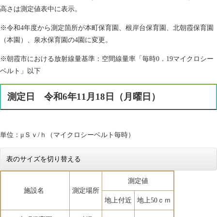
高さは測定値表中に表示。
※令和4年度から測定箇所が本町保育園、根岸台保育園、北朝霞保育園
（本園）、泉水保育園の4園に変更。
※朝霞市における放射線量基準：空間線量率「毎時0．19マイクロシー
ベルト」以下
測定日 令和6年11月18日（月曜日）
単位：μＳｖ/ｈ（マイクロシーベルト毎時）
表のサイズを切り替える
測定値
施設名
測定場所
地上付近
地上50ｃｍ