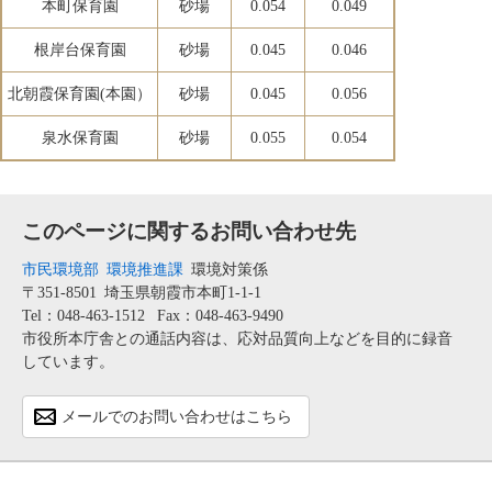
本町保育園
砂場
0.054
0.049
根岸台保育園
砂場
0.045
0.046
北朝霞保育園(本園）
砂場
0.045
0.056
泉水保育園
砂場
0.055
0.054
このページに関するお問い合わせ先
市民環境部
環境推進課
環境対策係
〒351-8501
埼玉県朝霞市本町1-1-1
Tel：048-463-1512
Fax：048-463-9490
市役所本庁舎との通話内容は、応対品質向上などを目的に録音
しています。
メールでのお問い合わせはこちら