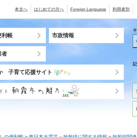
本文へ
はじめての方へ
Foreign Language
利用者別
キ
便利帳
市政情報
業者
記
か 子育て応援サイト
しの便利帳
>
東日本大震災・放射線に関する情報
>
放射線関連