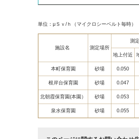
単位：μＳｖ/ｈ（マイクロシーベルト毎時）
測
施設名
測定場所
地上付近
本町保育園
砂場
0.050
根岸台保育園
砂場
0.047
北朝霞保育園(本園）
砂場
0.053
泉水保育園
砂場
0.055