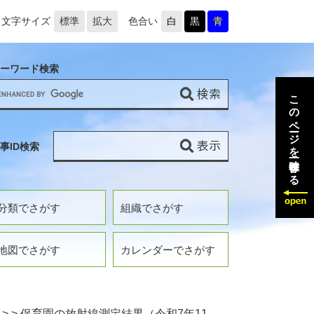
文字サイズ
標準
拡大
色合い
白
黒
青
ーワード検索
このページを一時保存する
事ID検索
分類でさがす
組織でさがす
地図でさがす
カレンダーでさがす
>
>
保育園の放射線測定結果（令和7年11