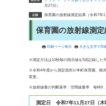
月27日）
保育園の放射線測定結果（令和7年11
本
保育園の放射線測定結
文
印刷ページ表示
大きな文字で印
※測定方法は10秒毎の指示値を5回記録し
※令和4年度から測定箇所が本町保育園、根
変更。
※放射線量の判断基準：空間線量率 毎時0．
測定日 令和7年11月27日（