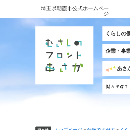
ペ
メ
埼玉県朝霞市公式ホームペー
ー
ニ
ジ
ジ
ュ
の
ー
先
を
くらしの
頭
飛
で
ば
企業・事
す
し
。
て
本
あさ
文
へ
トップページ
>
分類でさがす
>
くら