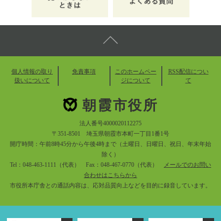
個人情報の取り
免責事項
このホームペー
RSS配信につい
扱いについて
ジについて
て
朝霞市役所
法人番号4000020112275
〒351-8501 埼玉県朝霞市本町一丁目1番1号
開庁時間：午前8時45分から午後4時まで（土曜日、日曜日、祝日、年末年始
除く）
Tel：048-463-1111（代表） Fax：048-467-0770（代表）
メールでのお問い
合わせはこちらから
市役所本庁舎との通話内容は、応対品質向上などを目的に録音しています。