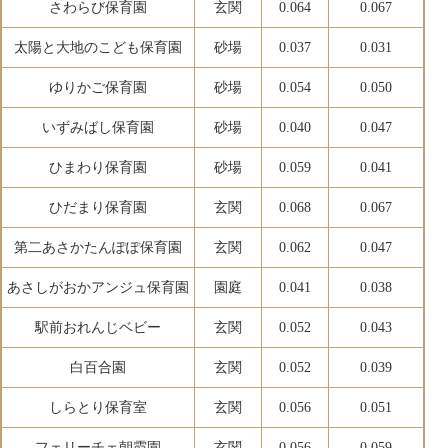
さわらび保育園
玄関
0.064
0.067
太陽と大地のこども保育園
砂場
0.037
0.031
ゆりかご保育園
砂場
0.054
0.050
いずみばし保育園
砂場
0.040
0.047
ひまわり保育園
砂場
0.059
0.041
ひだまり保育園
玄関
0.068
0.067
第二あさかたんぽぽ保育園
玄関
0.062
0.047
あさしがおかアンジュ保育園
園庭
0.041
0.038
駅前おれんじベビー
玄関
0.052
0.043
白百合園
玄関
0.052
0.039
しらとり保育室
玄関
0.056
0.051
フェリーチェ朝霞園
玄関
0.056
0.059