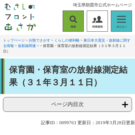
ペ
メ
埼玉県朝霞市公式ホームページ
ー
ニ
ジ
ュ
の
ー
検
利
メ
先
を
索
用
ニ
頭
飛
者
ュ
トップページ
>
分類でさがす
>
くらしの便利帳
>
東日本大震災・放射線に関す
で
ば
る情報
>
放射線関連
>
>
保育園・保育室の放射線測定結果（３１年３月１１
別
ー
す
し
日）
。
て
本
本
文
保育園・保育室の放射線測定結
文
へ
果（３１年３月１１日）
ページ内目次
記事ID：0099763
更新日：2019年3月28日更新