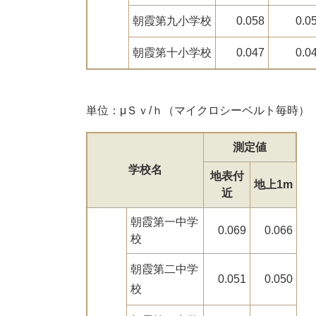
朝霞第九小学校
0.058
0.0
朝霞第十小学校
0.047
0.0
単位：μＳｖ/ｈ（マイクロシーベルト毎時）
測定値
学校名
地表付
地上1m
近
朝霞第一中学
0.069
0.066
校
朝霞第二中学
0.051
0.050
校