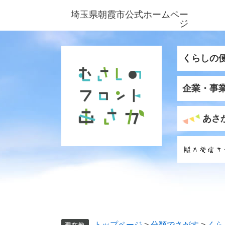
ペ
メ
埼玉県朝霞市公式ホームペー
ー
ニ
ジ
ジ
ュ
の
ー
先
を
くらしの
頭
飛
で
ば
企業・事
す
し
。
て
本
あさ
文
へ
トップページ
>
分類でさがす
>
くら