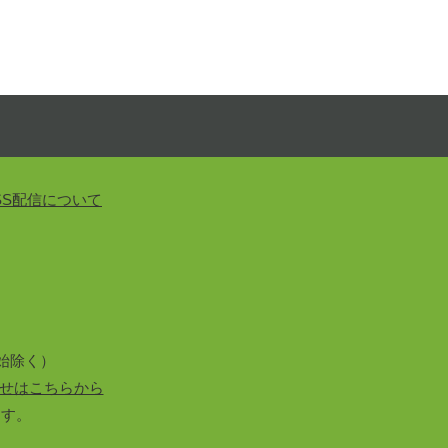
SS配信について
始除く）
せはこちらから
ます。