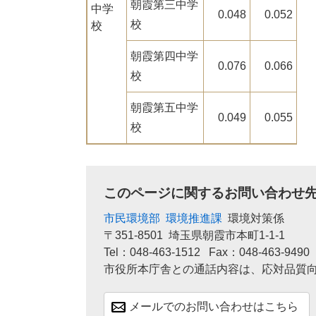
朝霞第三中学
中学
0.048
0.052
校
校
朝霞第四中学
0.076
0.066
校
朝霞第五中学
0.049
0.055
校
このページに関するお問い合わせ
市民環境部
環境推進課
環境対策係
〒351-8501
埼玉県朝霞市本町1-1-1
Tel：048-463-1512
Fax：048-463-9490
市役所本庁舎との通話内容は、応対品質
メールでのお問い合わせはこちら