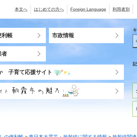
本文へ
はじめての方へ
Foreign Language
利用者別
キ
便利帳
市政情報
業者
記
か 子育て応援サイト
しの便利帳
>
東日本大震災・放射線に関する情報
>
放射線関連