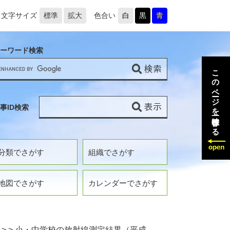
文字サイズ
標準
拡大
色合い
白
黒
青
ーワード検索
このページを一時保存する
事ID検索
分類でさがす
組織でさがす
地図でさがす
カレンダーでさがす
>
>
小・中学校の放射線測定結果（平成