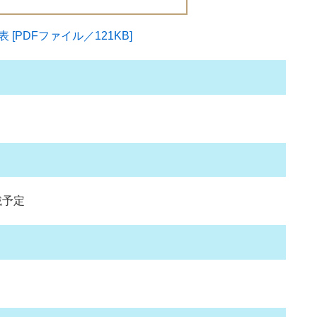
PDFファイル／121KB]
載予定