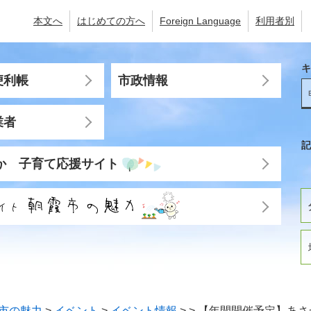
本文へ
はじめての方へ
Foreign Language
利用者別
キ
便利帳
市政情報
業者
記
か 子育て応援サイト
市の魅力
>
イベント
>
イベント情報
>
>
【年間開催予定】あさか