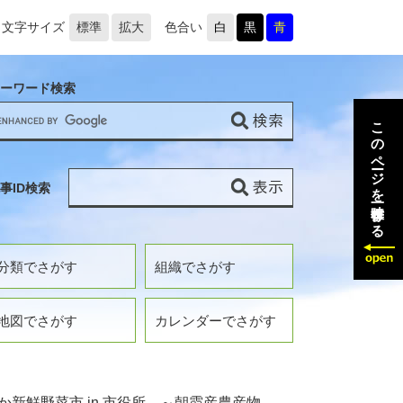
文字サイズ
標準
拡大
色合い
白
黒
青
ーワード検索
このページを一時保存する
事ID検索
分類でさがす
組織でさがす
地図でさがす
カレンダーでさがす
新鮮野菜市 in 市役所 ～朝霞産農産物