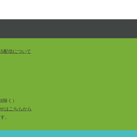
SS配信について
始除く）
せはこちらから
ます。