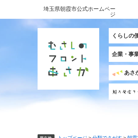
ペ
メ
埼玉県朝霞市公式ホームペー
ー
ニ
ジ
ジ
ュ
の
ー
先
を
くらしの
頭
飛
で
ば
企業・事
す
し
。
て
本
あさ
文
へ
トップページ
>
分類でさがす
>
朝霞