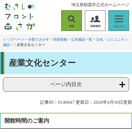
ペ
メ
埼玉県朝霞市公式ホームページ
ー
ニ
ジ
ュ
の
ー
検
利
メ
先
を
索
用
ニ
頭
飛
者
ュ
トップページ
>
分類でさがす
>
市政情報
>
公共施設一覧
>
文化・コミュニティ
で
ば
施設
>
>
産業文化センター
別
ー
す
し
。
て
本
本
産業文化センター
文
文
へ
ページ内目次
記事ID：0140647
更新日：2026年4月30日更新
開館時間のご案内