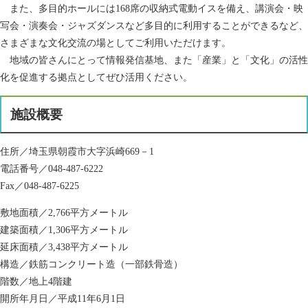
また、多目的ホールには168席の収納式電動イスを備え、講演会・映
写会・演奏会・ジャズダンスなど多目的に利用することができるなど、
さまざまな文化交流の場としてご利用いただけます。
地域の皆さんにとって情報発信基地、また「産業」と「文化」の活性
化を促進する拠点としてぜひ活用ください。
施設概要
住所／埼玉県朝霞市大字浜崎669－1
電話番号／048-487-6222
Fax／048-487-6225
敷地面積／2,766平方メートル
建築面積／1,306平方メートル
延床面積／3,438平方メートル
構造／鉄筋コンクリート造（一部鉄骨造）
階数／地上4階建
開所年月日／平成11年6月1日