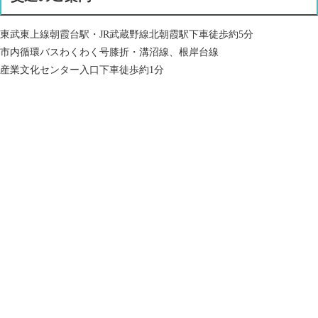
東武東上線朝霞台駅・JR武蔵野線北朝霞駅下車徒歩約5分
市内循環バスわくわく号膝折・溝沼線、根岸台線
産業文化センター入口下車徒歩約1分