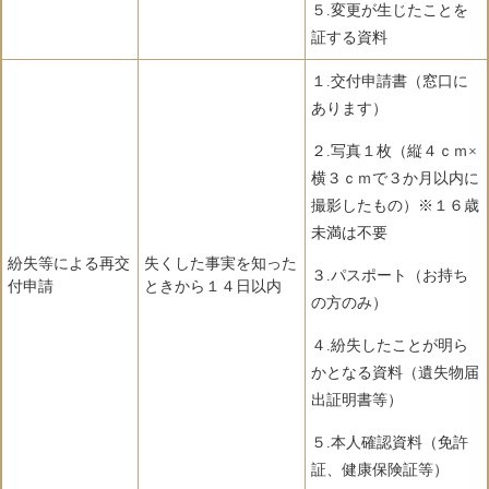
５.変更が生じたことを
証する資料
１.交付申請書（窓口に
あります）
２.写真１枚（縦４ｃｍ×
横３ｃｍで３か月以内に
撮影したもの）※１６歳
未満は不要
紛失等による再交
失くした事実を知った
３.パスポート（お持ち
付申請
ときから１４日以内
の方のみ）
４.紛失したことが明ら
かとなる資料（遺失物届
出証明書等）
５.本人確認資料（免許
証、健康保険証等）