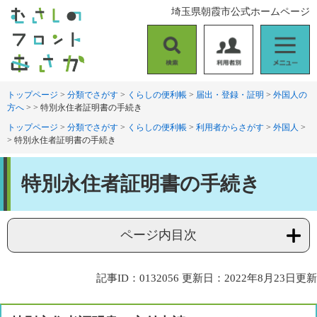
ペ
メ
埼玉県朝霞市公式ホームページ
ー
ニ
ジ
ュ
の
ー
検
利
メ
先
を
索
用
ニ
頭
飛
者
ュ
トップページ
>
分類でさがす
>
くらしの便利帳
>
届出・登録・証明
>
外国人の
で
ば
方へ
>
>
特別永住者証明書の手続き
別
ー
す
し
。
て
トップページ
>
分類でさがす
>
くらしの便利帳
>
利用者からさがす
>
外国人
>
>
特別永住者証明書の手続き
本
文
本
へ
特別永住者証明書の手続き
文
ページ内目次
記事ID：0132056
更新日：2022年8月23日更新