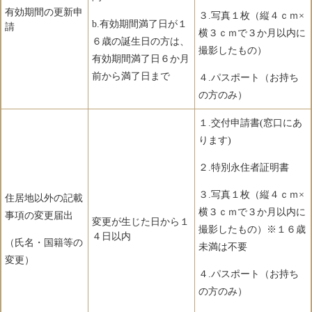
有効期間の更新申
３.写真１枚（縦４ｃｍ×
b.有効期間満了日が１
請
横３ｃｍで３か月以内に
６歳の誕生日の方は、
撮影したもの）
有効期間満了日６か月
前から満了日まで
４.パスポート（お持ち
の方のみ）
１.交付申請書(窓口にあ
ります)
２.特別永住者証明書
３.写真１枚（縦４ｃｍ×
住居地以外の記載
横３ｃｍで３か月以内に
事項の変更届出
変更が生じた日から１
撮影したもの）※１６歳
４日以内
（氏名・国籍等の
未満は不要
変更）
４.パスポート（お持ち
の方のみ）